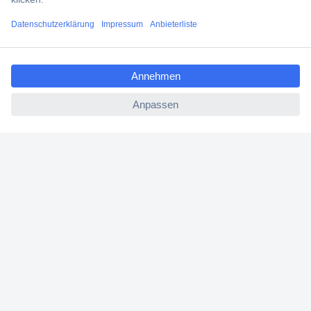
Über Conrad
ccp.user.init.failed.titl
Conrad erleben
e
ccp.user.init.failed
Für Bildungseinrichtungen
Aktuelle Angebote
Hilfe
Cookie-Einstellungen
Newsletter abonnieren