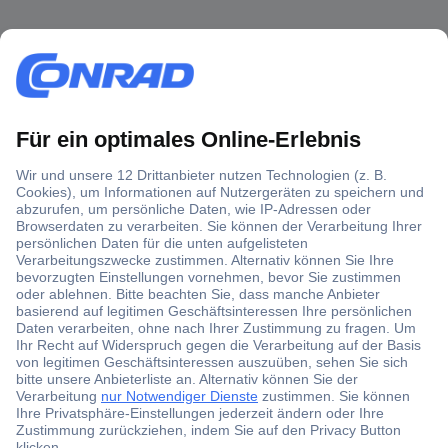
Über 1,5 Millionen Produkte
Über 6.000 Marken
Angebotsservice
Kostenlose Lieferung ab € 57,50– exkl. MwSt.
Services