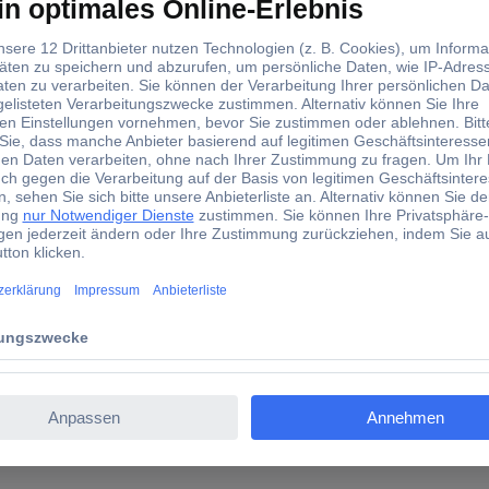
440055-2
te (Standard) Polzahl Gesamt 2 440055-2 1 St. Bag
nectivity Einbau-Stiftleiste (Standard) Polzahl Gesamt 2