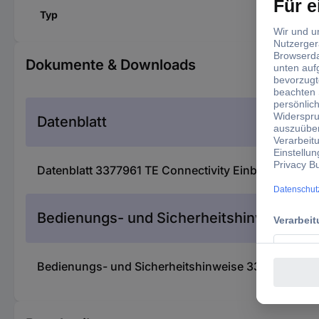
Typ
Dokumente & Downloads
Datenblatt
Datenblatt 3377961 TE Connectivity Einbau-Stiftleis
Bedienungs- und Sicherheitshinweise
Bedienungs- und Sicherheitshinweise 3377961 TE Con