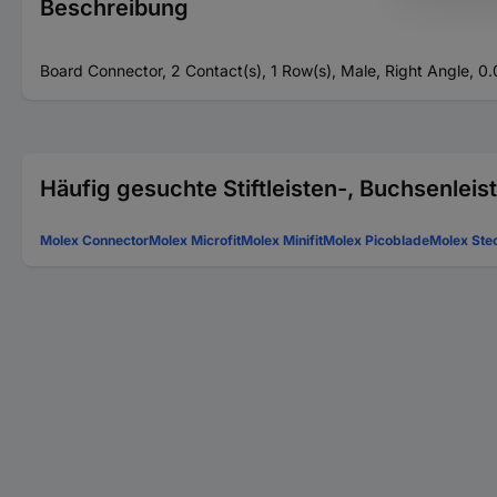
Beschreibung
Board Connector, 2 Contact(s), 1 Row(s), Male, Right Angle, 0.0
Häufig gesuchte Stiftleisten-, Buchsenlei
Molex Connector
Molex Microfit
Molex Minifit
Molex Picoblade
Molex Stec