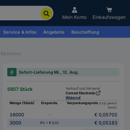
Mein Konto
Einkaufswagen
Service & Infos
Angebote
Beschaffung
n-Systeme
Sofort-Lieferung Mi., 12. Aug.
5857 Stück
Verkauf und Versand:
Conrad Electronic
Widerruf
Menge (Stück)
Ersparnis
Verpackungspreis
(zzgl. gesetzl.
MwSt.)
16000
€ 0,05702
-
3000
€ 0,05183
9% = € 0,01