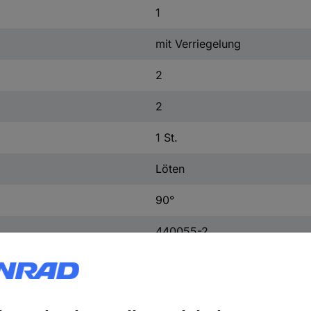
1
mit Verriegelung
2
2
1 St.
Löten
90°
440055-2
Ja
Waagerecht zur Leiterplatte