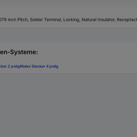
79 inch Pitch, Solder Terminal, Locking, Natural Insulator, Receptac
sten-Systeme:
ker 2 polig
Molex Stecker 4 polig