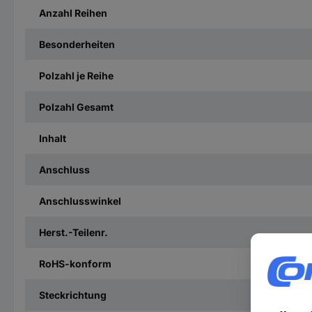
Anzahl Reihen
Besonderheiten
Polzahl je Reihe
Polzahl Gesamt
Inhalt
Anschluss
Anschlusswinkel
Herst.-Teilenr.
RoHS-konform
Steckrichtung