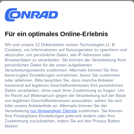
Über 1,5 Millionen Produkte
Über 6.000 Marken
Angebotsservice
Kostenlose Lieferung ab € 57,50– exkl. MwSt.
Services