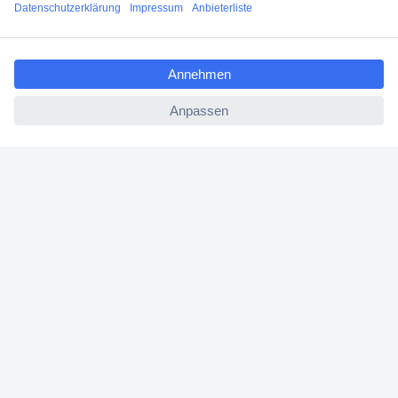
ccp.user.init.failed.titl
Über Conrad
e
ccp.user.init.failed
Conrad erleben
Für Bildungseinrichtungen
Aktuelle Angebote
Hilfe
Cookie-Einstellungen