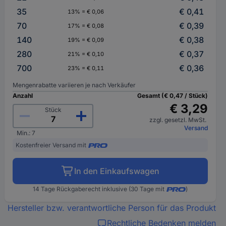
35
€ 0,41
13% = € 0,06
70
€ 0,39
17% = € 0,08
140
€ 0,38
19% = € 0,09
280
€ 0,37
21% = € 0,10
700
€ 0,36
23% = € 0,11
Mengenrabatte variieren je nach Verkäufer
Anzahl
Gesamt (€ 0,47 / Stück)
€ 3,29
Stück
zzgl. gesetzl. MwSt.
Versand
Min.: 7
Kostenfreier Versand mit
In den Einkaufswagen
14 Tage Rückgaberecht inklusive (30 Tage mit
)
Hersteller bzw. verantwortliche Person für das Produkt
Rechtliche Bedenken melden