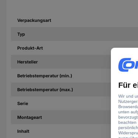
Verpackungsart
Typ
Produkt-Art
Hersteller
Betriebstemperatur (min.)
Betriebstemperatur (max.)
Serie
Montageart
Inhalt