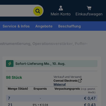
Mein Konto
Einkaufswagen
Service & Infos
Angebote
Beschaffung
nstrumentierung, Operationsverstärker, Puffer-
Sofort-Lieferung Mo., 10. Aug.
98 Stück
Verkauf und Versand:
Conrad Electronic
Widerruf
Menge (Stück)
Ersparnis
Verpackungspreis
(zzgl. gesetzl.
MwSt.)
7
€ 0,47
-
21
€ 0,43
9% = € 0,04