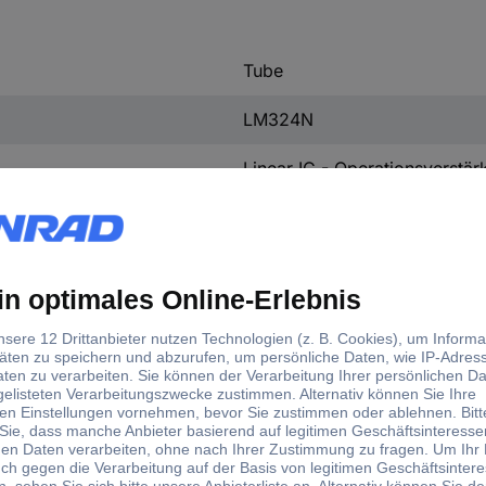
Tube
LM324N
Linear IC - Operationsverstärk
Texas Instruments
0 °C
70 °C
LM324
Durchsteckmontage
1 St.