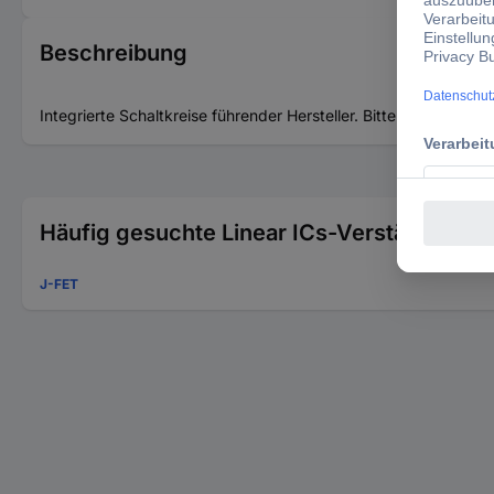
Beschreibung
Integrierte Schaltkreise führender Hersteller. Bitte beachten
Häufig gesuchte Linear ICs-Verstärker-Ins
J-FET