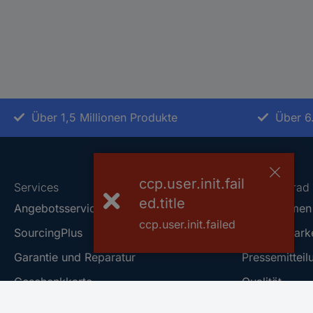
Über 1,5 Millionen Produkte
Über 6
ccp.user.init.fail
Services
Über Conrad
ed.title
Angebotsservice
Unternehmen
ccp.user.init.failed
SourcingPlus
Conrad Mark
Garantie und Reparatur
Pressemitteil
Geschenkkarte
Qualität
Project Business
Nachhaltigkei