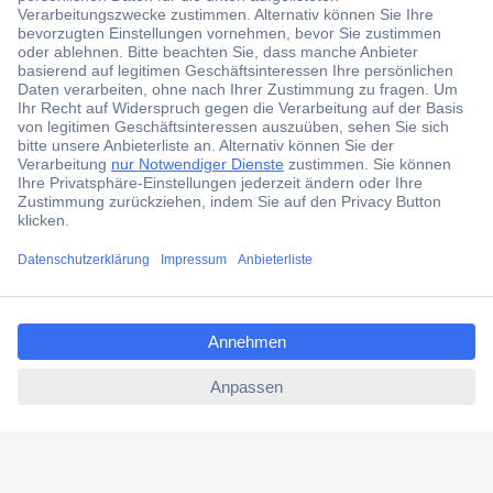
Über 1,5 Millionen Produkte
Über 6.000 Marken
Angebotsservice
Kostenlose Lieferung ab € 57,50– exkl. MwSt.
Services
Über Conrad
ccp.user.init.failed.titl
e
Conrad erleben
ccp.user.init.failed
Für Bildungseinrichtungen