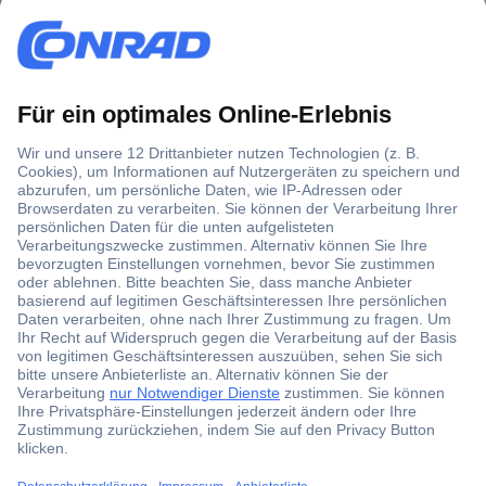
Über 1,5 Millionen Produkte
Über 6.000 Marken
Angebotsservice
Kostenlose Lieferung ab € 57,50– exkl. MwSt.
Services
Über Conrad