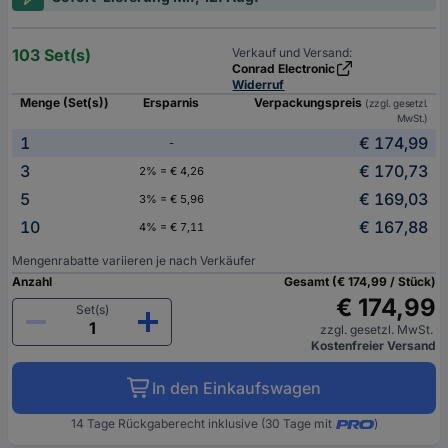
103 Set(s)
Verkauf und Versand:
Conrad Electronic
Widerruf
Menge (Set(s))
Ersparnis
Verpackungspreis
(zzgl. gesetzl.
MwSt.)
1
€ 174,99
-
3
€ 170,73
2% = € 4,26
5
€ 169,03
3% = € 5,96
10
€ 167,88
4% = € 7,11
Mengenrabatte variieren je nach Verkäufer
Anzahl
Gesamt (€ 174,99 / Stück)
€ 174,99
Set(s)
zzgl. gesetzl. MwSt.
Kostenfreier Versand
In den Einkaufswagen
14 Tage Rückgaberecht inklusive (30 Tage mit
)