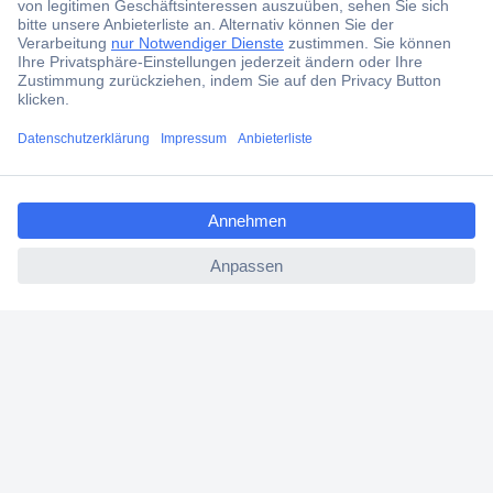
Services
Über Conrad
ccp.user.init.failed.titl
Conrad erleben
e
ccp.user.init.failed
Für Bildungseinrichtungen
Aktuelle Angebote
Hilfe