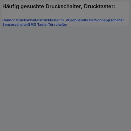
Häufig gesuchte Druckschalter, Drucktaster:
Condor Druckschalter
Drucktaster 12 V
Grobhandtaster
Schnappschalter
Sensorschalter
SMD Taster
Türschalter