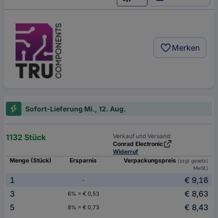
European union
Merken
Sofort-Lieferung Mi., 12. Aug.
1132 Stück
Verkauf und Versand:
Conrad Electronic
Widerruf
Menge (Stück)
Ersparnis
Verpackungspreis
(zzgl. gesetzl.
MwSt.)
1
€ 9,16
-
3
€ 8,63
6% = € 0,53
5
€ 8,43
8% = € 0,73