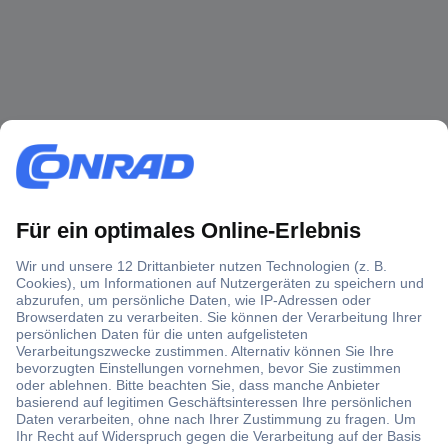
Über 1,5 Millionen Produkte
Über 6.000 Marken
Angebotsservice
Kostenlose Lieferung ab € 57,50– exkl. MwSt.