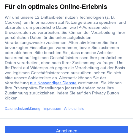
Über 1,5 Millionen Produkte
Über 6.000 Marken
Angebotsservice
Kostenlose Lieferung ab € 57,50– exkl. MwSt.
Services
Über Conrad
ccp.user.init.failed.titl
e
Conrad erleben