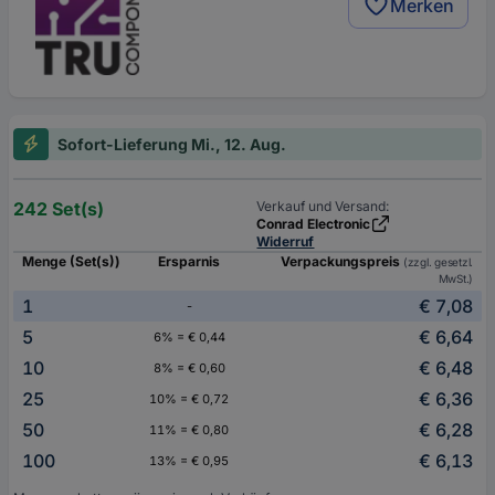
Merken
Sofort-Lieferung Mi., 12. Aug.
242 Set(s)
Verkauf und Versand:
Conrad Electronic
Widerruf
Menge (Set(s))
Ersparnis
Verpackungspreis
(zzgl. gesetzl.
MwSt.)
1
€ 7,08
-
5
€ 6,64
6% = € 0,44
10
€ 6,48
8% = € 0,60
25
€ 6,36
10% = € 0,72
50
€ 6,28
11% = € 0,80
100
€ 6,13
13% = € 0,95