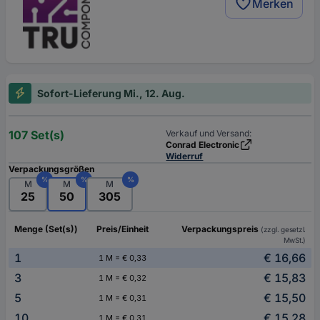
Merken
Sofort-Lieferung Mi., 12. Aug.
107 Set(s)
Verkauf und Versand:
Conrad Electronic
Widerruf
Verpackungsgrößen
%
%
%
M
M
M
25
50
305
Menge (Set(s))
Preis/Einheit
Verpackungspreis
(zzgl. gesetzl.
MwSt.)
1
€ 16,66
1 M = € 0,33
3
€ 15,83
1 M = € 0,32
5
€ 15,50
1 M = € 0,31
10
€ 15,28
1 M = € 0,31