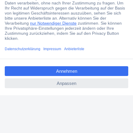
Über Conrad
Conrad erleben
ccp.user.init.failed.titl
Für Bildungseinrichtungen
e
ccp.user.init.failed
Aktuelle Angebote
Hilfe
Cookie-Einstellungen