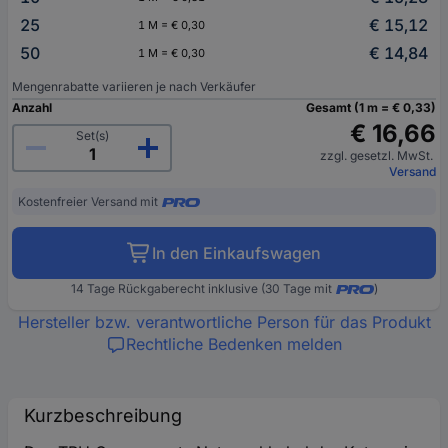
25
€ 15,12
1 M = € 0,30
50
€ 14,84
1 M = € 0,30
Mengenrabatte variieren je nach Verkäufer
Anzahl
Gesamt (1 m = € 0,33)
€ 16,66
Set(s)
zzgl. gesetzl. MwSt.
Versand
Kostenfreier Versand mit
In den Einkaufswagen
14 Tage Rückgaberecht inklusive (30 Tage mit
)
Hersteller bzw. verantwortliche Person für das Produkt
Rechtliche Bedenken melden
Kurzbeschreibung