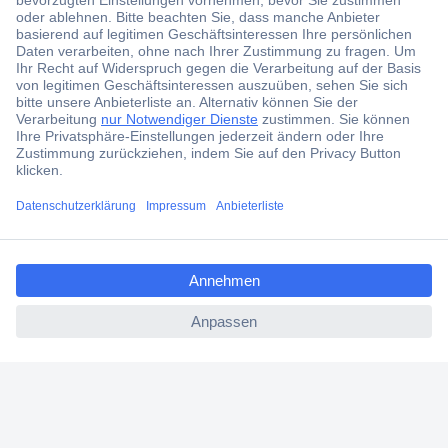
Kostenlose Lieferung ab € 57,50– exkl. MwSt.
Services
Über Conrad
Conrad erleben
ccp.user.init.failed.titl
e
ccp.user.init.failed
Für Bildungseinrichtungen
Aktuelle Angebote