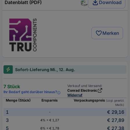
Datenblatt (PDF)
Download
Merken
Sofort-Lieferung Mi., 12. Aug.
7 Stück
Verkauf und Versand:
Conrad Electronic
Ihr Bedarf geht darüber hinaus?
Widerruf
Menge (Stück)
Ersparnis
Verpackungspreis
(zzgl. gesetzl.
MwSt.)
1
€ 29,16
-
3
€ 27,89
4% = € 1,27
5
€ 27,38
6% = € 1,78