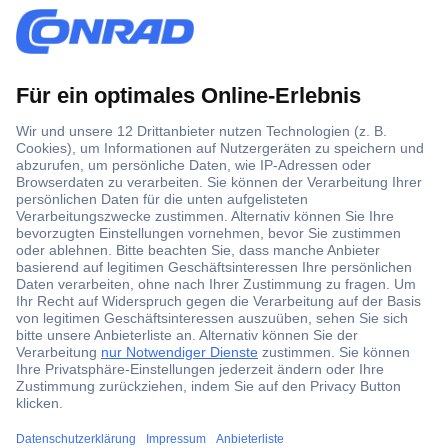
Über 1,5 Millionen Produkte
Über 6.000 Marken
Angebotsservice
Kostenlose Lieferung ab € 57,50– exkl. MwSt.
Services
Über Conrad