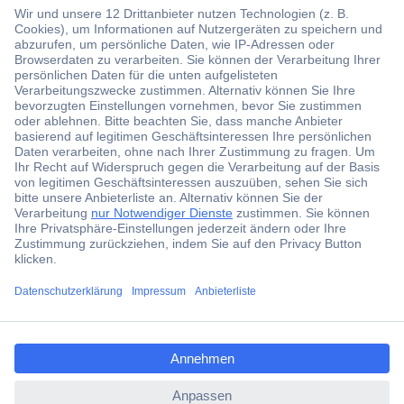
Über 1,5 Millionen Produkte
Über 6.000 Marken
Angebotsservice
Kostenlose Lieferung ab € 57,50– exkl. MwSt.
Services
Über Conrad
ccp.user.init.failed.titl
e
Conrad erleben
ccp.user.init.failed