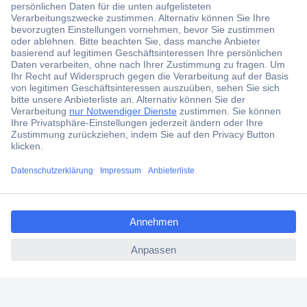
Über 1,5 Millionen Produkte
Über 6.000 Marken
Angebotsservice
Kostenlose Lieferung ab € 57,50– exkl. MwSt.
Services
Über Conrad
ccp.user.init.failed.titl
e
Conrad erleben
ccp.user.init.failed
Für Bildungseinrichtungen