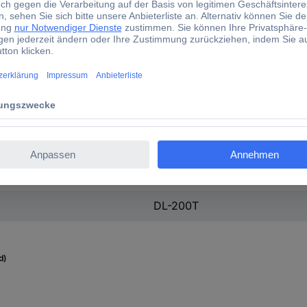
19 mm
USB
IP65
40020
CR 2450 Knopfzelle (1x)
0.5 °C
DL-200T
d)