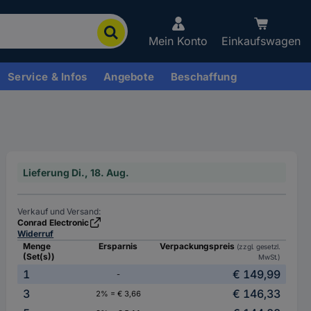
Mein Konto
Einkaufswagen
Service & Infos
Angebote
Beschaffung
Lieferung Di., 18. Aug.
Verkauf und Versand:
Conrad Electronic
Widerruf
Menge
Ersparnis
Verpackungspreis
(zzgl. gesetzl.
(Set(s))
MwSt.)
1
€ 149,99
-
3
€ 146,33
2% = € 3,66