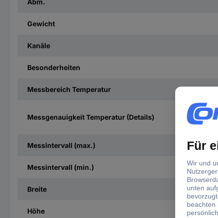
Abm.
Gewicht
Kanäle
Besonderheiten
Messbereich Temperatur
Messgenauigkeit Temperatur (Details)
Messintervall (max.)
Messintervall (min.)
Breite
Höhe