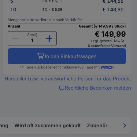
5
€ 144,88
3% = € 5,11
10
€ 143,90
4% = € 6,09
Mengenrabatte variieren je nach Verkäufer
Anzahl
Gesamt (€ 149,99 / Stück)
€ 149,99
Set(s)
zzgl. gesetzl. MwSt.
Kostenfreier Versand
In den Einkaufswagen
14 Tage Rückgaberecht inklusive (30 Tage mit
)
Hersteller bzw. verantwortliche Person für das Produkt
Rechtliche Bedenken melden
fang
Wird oft zusammen gekauft
Zubehör