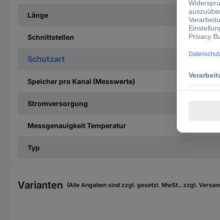
Länge
Schnittstellen
Schutzart
Speicher pro Kanal (Messwerte)
Stromversorgung
Messgenauigkeit Temperatur
Typ
Varianten
(Alle Angaben sind zzgl. gesetzl. MwSt., zzgl. Versan