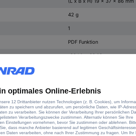
(L x B x H) 19 x 37 x 86 mm
42 g
1
PDF Funktion
-30 bis +60 °C
+/- 0,5 °C (0 bis +60 °C)
+/- 1°C (-30 bis +0 ºC)
24 h
1 min
37 mm
86 mm