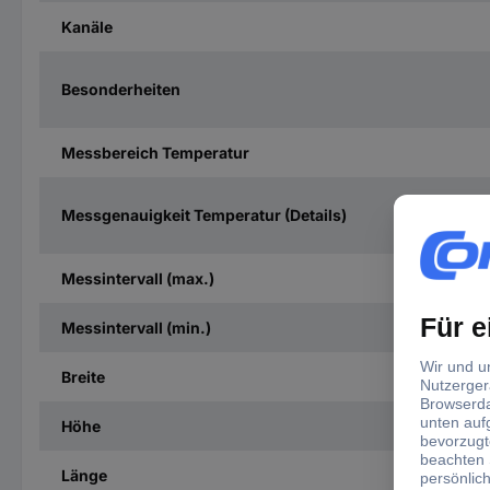
Kanäle
Besonderheiten
Messbereich Temperatur
Messgenauigkeit Temperatur (Details)
Messintervall (max.)
Messintervall (min.)
Breite
Höhe
Länge