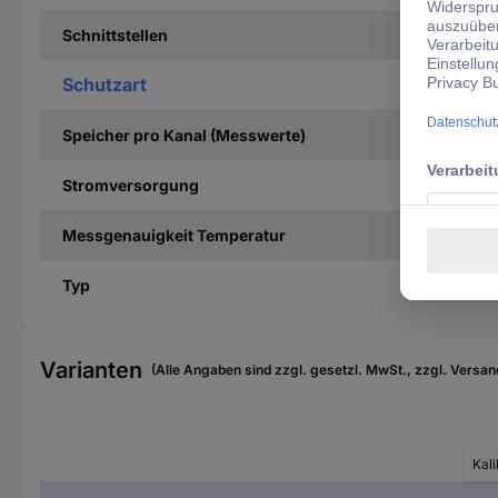
Schnittstellen
Schutzart
Speicher pro Kanal (Messwerte)
Stromversorgung
Messgenauigkeit Temperatur
Typ
Varianten
(Alle Angaben sind zzgl. gesetzl. MwSt., zzgl. Versan
Kali