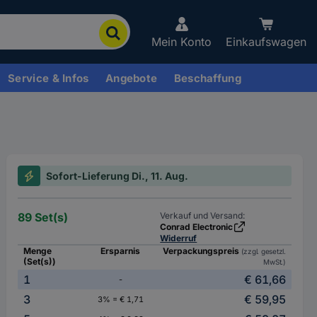
Mein Konto
Einkaufswagen
Service & Infos
Angebote
Beschaffung
Sofort-Lieferung Di., 11. Aug.
89 Set(s)
Verkauf und Versand:
Conrad Electronic
Widerruf
Menge
Ersparnis
Verpackungspreis
(zzgl. gesetzl.
(Set(s))
MwSt.)
1
€ 61,66
-
3
€ 59,95
3% = € 1,71