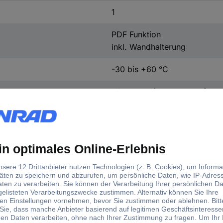
1
PDF Funktion
inkl. Wandhalterung
-30 bis +60 °C
+/- 0,5 °C (0 bis +60 °C)
+/- 1 °C (-30 bis +0 ºC)
24 h
1 min
37 mm
86 mm
19 mm