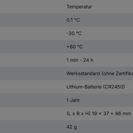
Temperatur
0.1 °C
-30 °C
+60 °C
1 min - 24 h
Werksstandard (ohne Zertifika
Lithium-Batterie (CR2450)
1 Jahr
(L x B x H) 19 x 37 x 86 mm
42 g