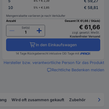
5
€ 59,27
4% = € 2,39
10
€ 58,81
5% = € 2,85
Mengenrabatte variieren je nach Verkäufer
Anzahl
Gesamt (€ 61,66 / Stück)
€ 61,66
Set(s)
zzgl. gesetzl. MwSt.
Kostenfreier Versand
In den Einkaufswagen
14 Tage Rückgaberecht inklusive (30 Tage mit
)
Hersteller bzw. verantwortliche Person für das Produkt
Rechtliche Bedenken melden
fang
Wird oft zusammen gekauft
Zubehör