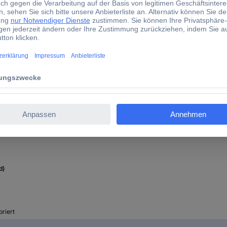
USB
IP65
40020
CR 2450 Knopfzelle (1x)
0.5 °C
DL-200T
d)
briert