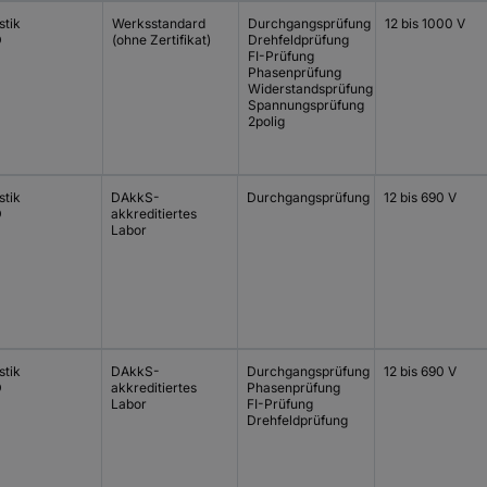
stik
Werksstandard
Durchgangsprüfung
12 bis 1000 V
D
(ohne Zertifikat)
Drehfeldprüfung
FI-Prüfung
Phasenprüfung
Widerstandsprüfung
Spannungsprüfung
2polig
stik
DAkkS-
Durchgangsprüfung
12 bis 690 V
D
akkreditiertes
Labor
stik
DAkkS-
Durchgangsprüfung
12 bis 690 V
D
akkreditiertes
Phasenprüfung
Labor
FI-Prüfung
Drehfeldprüfung