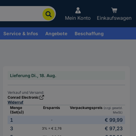
Mein Konto
Einkaufswagen
Service & Infos
Angebote
Beschaffung
Lieferung Di., 18. Aug.
Verkauf und Versand:
Conrad Electronic
Widerruf
Menge
Ersparnis
Verpackungspreis
(zzgl. gesetzl.
(Set(s))
MwSt.)
1
€ 99,99
-
3
€ 97,23
3% = € 2,76