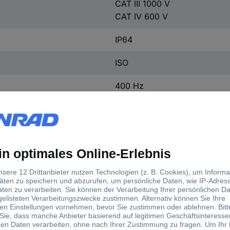
CAT III 1000 V
CAT IV 600 V
IP64
ISO
400 Hz
16 Hz
16 Hz - 400 Hz
690 V
12 V
690 V
12 V