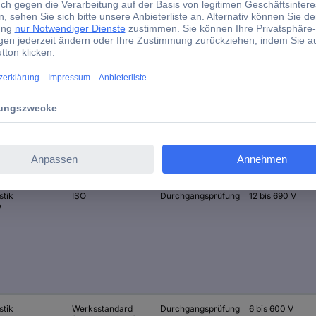
VC 63
-15 bis +45 °C
d)
eige
Kalibriert
Messfunktion
Messbereich V/A
stik
ISO
Durchgangsprüfung
12 bis 690 V
D
stik
Werksstandard
Durchgangsprüfung
6 bis 600 V