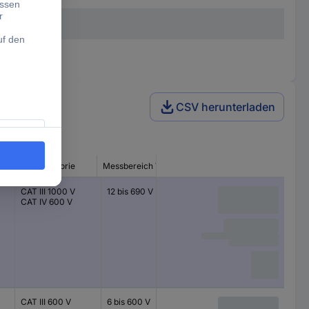
CSV herunterladen
C
Messkategorie
Messbereich V/DC
CAT III 1000 V
12 bis 690 V
CAT IV 600 V
CAT III 600 V
6 bis 600 V