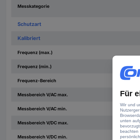
Messkategorie
Schutzart
Kalibriert
Frequenz (max.)
Frequenz (min.)
Frequenz-Bereich
Messbereich V/AC max.
Messbereich V/AC min.
Messbereich V/DC max.
Messbereich V/DC min.