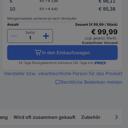
5
€ 96,11
4% = € 3,88
10
€ 95,38
5% = € 4,61
Mengenrabatte variieren je nach Verkäufer
Anzahl
Gesamt (€ 99,99 / Stück)
€ 99,99
Set(s)
zzgl. gesetzl. MwSt.
Kostenfreier Versand
In den Einkaufswagen
14 Tage Rückgaberecht inklusive (30 Tage mit
)
Hersteller bzw. verantwortliche Person für das Produkt
Rechtliche Bedenken melden
fang
Wird oft zusammen gekauft
Zubehör