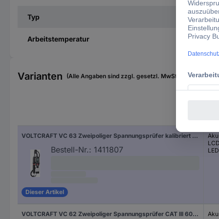
Typ
Arbeitstemperatur
Varianten
(Alle Angaben sind zzgl. gesetzl. MwSt., zzgl. Versan
Anz
VOLTCRAFT VC 63 Zweipoliger Spannungsprüfer kalibriert (ISO) CAT III 1000 V, CAT IV 600 V Akustik, LCD, LED
Aku
LC
Bestell-Nr.:
1411807
LED
Dieser Artikel
VOLTCRAFT VC 62 Zweipoliger Spannungsprüfer CAT III 600 V Akustik, LCD, LED
Aku