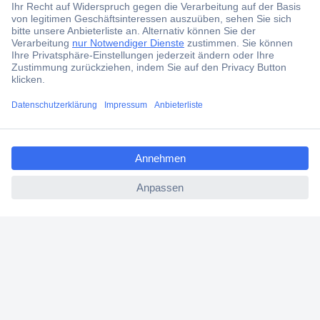
Services
Über Conrad
ccp.user.init.failed.titl
Conrad erleben
e
ccp.user.init.failed
Für Bildungseinrichtungen
Aktuelle Angebote
Hilfe