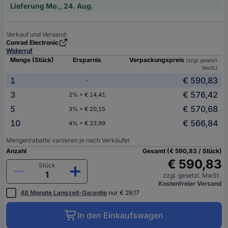
Lieferung Mo., 24. Aug.
Verkauf und Versand:
Conrad Electronic
Widerruf
Menge (Stück)
Ersparnis
Verpackungspreis
(zzgl. gesetzl.
MwSt.)
1
€ 590,83
-
3
€ 576,42
2% = € 14,41
5
€ 570,68
3% = € 20,15
10
€ 566,84
4% = € 23,99
Mengenrabatte variieren je nach Verkäufer
Anzahl
Gesamt (€ 590,83 / Stück)
€ 590,83
Stück
zzgl. gesetzl. MwSt.
Kostenfreier Versand
48 Monate Langzeit-Garantie
nur € 29,17
In den Einkaufswagen