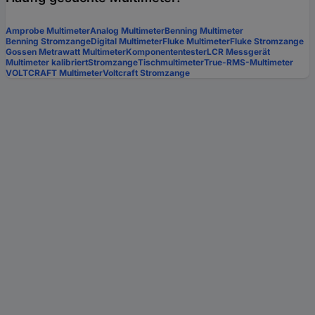
Amprobe Multimeter
Analog Multimeter
Benning Multimeter
Benning Stromzange
Digital Multimeter
Fluke Multimeter
Fluke Stromzange
Gossen Metrawatt Multimeter
Komponententester
LCR Messgerät
Multimeter kalibriert
Stromzange
Tischmultimeter
True-RMS-Multimeter
VOLTCRAFT Multimeter
Voltcraft Stromzange