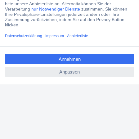
Services
Über Conrad
ccp.user.init.failed.titl
Conrad erleben
e
ccp.user.init.failed
Für Bildungseinrichtungen
Aktuelle Angebote
Hilfe
Cookie-Einstellungen