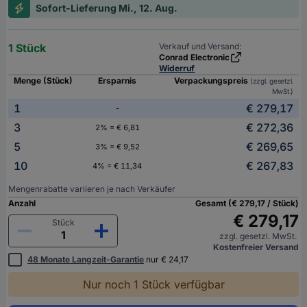
Sofort-Lieferung Mi., 12. Aug.
1 Stück
Verkauf und Versand:
Conrad Electronic
Widerruf
Menge (Stück)
Ersparnis
Verpackungspreis
(zzgl. gesetzl.
MwSt.)
1
€ 279,17
-
3
€ 272,36
2% = € 6,81
5
€ 269,65
3% = € 9,52
10
€ 267,83
4% = € 11,34
Mengenrabatte variieren je nach Verkäufer
Anzahl
Gesamt (€ 279,17 / Stück)
€ 279,17
Stück
zzgl. gesetzl. MwSt.
Kostenfreier Versand
48 Monate Langzeit-Garantie
nur € 24,17
Nur noch 1 Stück verfügbar