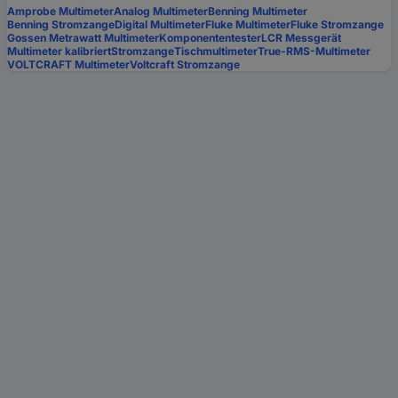
Amprobe Multimeter
Analog Multimeter
Benning Multimeter
Benning Stromzange
Digital Multimeter
Fluke Multimeter
Fluke Stromzange
Gossen Metrawatt Multimeter
Komponententester
LCR Messgerät
Multimeter kalibriert
Stromzange
Tischmultimeter
True-RMS-Multimeter
VOLTCRAFT Multimeter
Voltcraft Stromzange