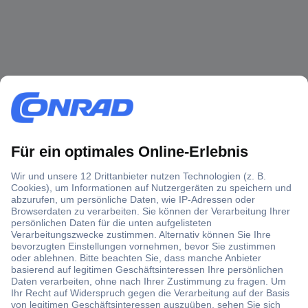
Über 1,5 Millionen Produkte
Über 6.000 Marken
Angebotsservice
Kostenlose Lieferung ab € 57,50– exkl. MwSt.