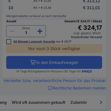
5
€ 313,12
3% = € 11,05
10
€ 311,01
4% = € 13,16
Mengenrabatte variieren je nach Verkäufer
Anzahl
Gesamt (€ 324,17 / Stück)
€ 324,17
Stück
zzgl. gesetzl. MwSt.
Kostenfreier Versand
48 Monate Langzeit-Garantie
nur € 24,17
Nur noch 3 Stück verfügbar
In den Einkaufswagen
14 Tage Rückgaberecht inklusive (30 Tage mit
)
Hersteller bzw. verantwortliche Person für das Produkt
Rechtliche Bedenken melden
fang
Wird oft zusammen gekauft
Zubehör