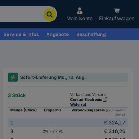
Mein Konto
Einkaufswagen
Service & Infos
Angebote
Beschaffung
Sofort-Lieferung Mo., 10. Aug.
3 Stück
Verkauf und Versand:
Conrad Electronic
Widerruf
Menge (Stück)
Ersparnis
Verpackungspreis
(zzgl. gesetzl.
MwSt.)
1
€ 324,17
-
3
€ 316,26
2% = € 7,91