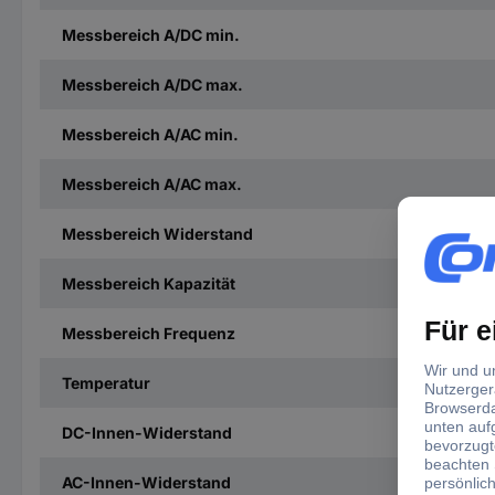
Messbereich A/DC min.
Messbereich A/DC max.
Messbereich A/AC min.
Messbereich A/AC max.
Messbereich Widerstand
Messbereich Kapazität
Messbereich Frequenz
Temperatur
DC-Innen-Widerstand
AC-Innen-Widerstand