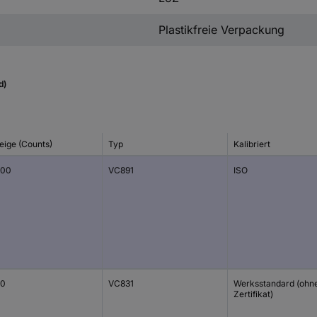
Plastikfreie Verpackung
d)
eige (Counts)
Typ
Kalibriert
000
VC891
ISO
00
VC831
Werksstandard (ohn
Zertifikat)