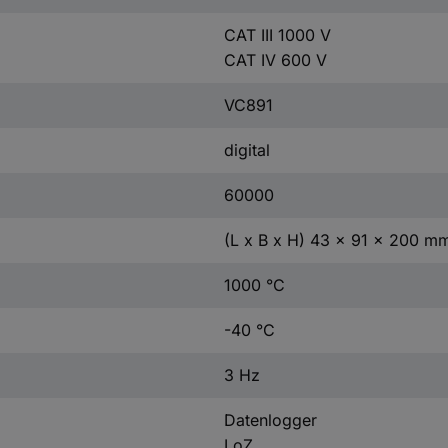
CAT III 1000 V
CAT IV 600 V
VC891
digital
60000
(L x B x H) 43 x 91 x 200 m
1000 °C
-40 °C
3 Hz
Datenlogger
LoZ