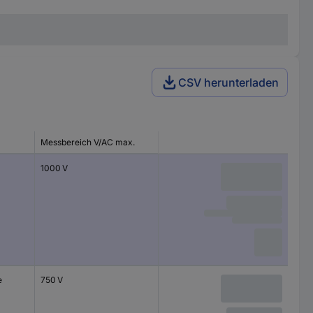
CSV herunterladen
Messbereich V/AC max.
1000 V
e
750 V