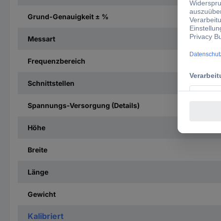
Grund-Genauigkeit ± %
Messart
Frequenzbereich
Schnittstellen
Spannungs-Versorgung (Details)
Höhe
Breite
Länge
Gewicht
Kalibriert