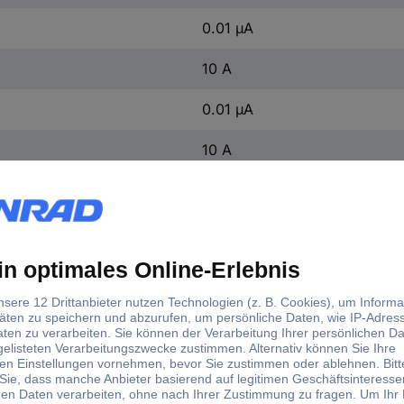
0.01 µA
10 A
0.01 µA
10 A
10 mΩ - 60 MΩ
100 pF - 60 mF
0.001 Hz - 60 MHz
-40 °C - 1000 °C
10 MΩ
10 MΩ