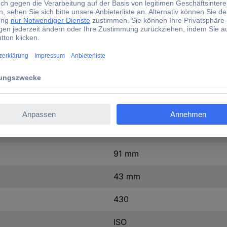
0.03 %
True RMS
45 Hz - 100 kHz
Bluetooth®
3x AAA Batterie
200 mm
91 mm
43 mm
430
ISO