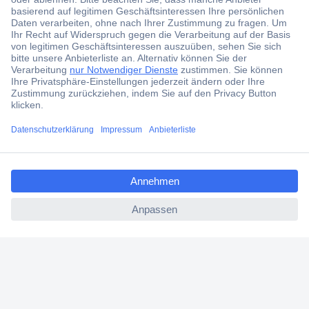
Über 6.000 Marken
Angebotsservice
Kostenlose Lieferung ab € 57,50– exkl. MwSt.
Services
Über Conrad
ccp.user.init.failed.titl
e
ccp.user.init.failed
Conrad erleben
Für Bildungseinrichtungen
Aktuelle Angebote