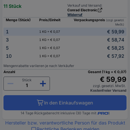
11 Stück
Verkauf und Versand:
Conrad Electronic
Widerruf
Menge (Stück)
Preis/Einheit
Verpackungspreis
(zzgl. gesetzl.
MwSt.)
1
€ 59,99
1 KG = € 0,07
3
€ 58,74
1 KG = € 0,07
5
€ 58,25
1 KG = € 0,07
10
€ 57,92
1 KG = € 0,07
Mengenrabatte variieren je nach Verkäufer
Anzahl
Gesamt (1 kg = € 0,07)
€ 59,99
Stück
zzgl. gesetzl. MwSt.
Kostenfreier Versand
In den Einkaufswagen
14 Tage Rückgaberecht inklusive (30 Tage mit
)
Hersteller bzw. verantwortliche Person für das Produkt
Rechtliche Bedenken melden