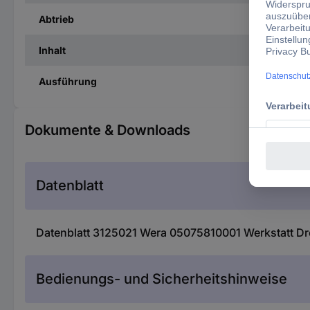
Abtrieb
Inhalt
Ausführung
Dokumente & Downloads
Datenblatt
Datenblatt 3125021 Wera 05075810001 Werkstatt 
Bedienungs- und Sicherheitshinweise