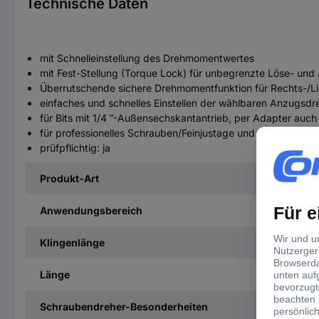
Technische Daten
mit Schnelleinstellung des Drehmomentwertes
mit Fest-Stellung (Torque Lock) für unbegrenzte Löse- u
Überrutschende sichere Drehmomentfunktion für Rechts-/L
einfaches und schnelles Einstellen der wählbaren Anzugsdre
für Bits mit 1/4 ʺ-Außensechskantantrieb, per Adapter auch
für professionelles Schrauben/Feinjustage und für drehmom
prüfpflichtig: ja
Produkt-Art
Anwendungsbereich
Klingenlänge
Länge
Schraubendreher-Besonderheiten