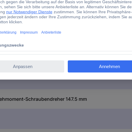
1/4" (6.3 mm)
1 St.
Schnelleinstellung
Drehmoment-Schraubendreher 147.5 mm