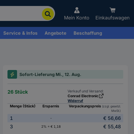
Mein Konto
Einkaufswagen
Service & Infos
Angebote
Beschaffung
Sofort-Lieferung Mi., 12. Aug.
26 Stück
Verkauf und Versand:
Conrad Electronic
Widerruf
Menge (Stück)
Ersparnis
Verpackungspreis
(zzgl. gesetzl.
MwSt.)
1
€ 56,66
-
3
€ 55,48
2% = € 1,18