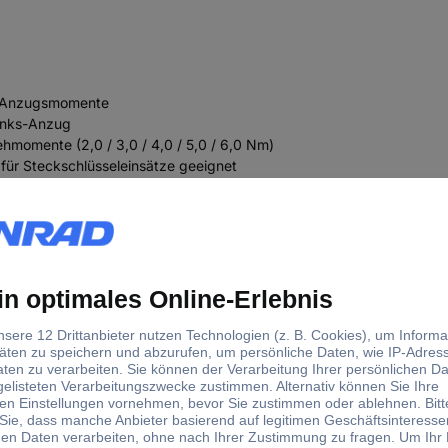
nd Anzugsmomente
inks-Anzug
hmomente (2,0 / 3,0 / 4,0 / 5,0 / 6,0 Nm)
 für Steckschlüsseleinsätze geeignet
entkontrolliertes Schrauben Weitere technische Eigenschaften:
Drehmoment-Schraubendrehe
Werkstatt
147.5 mm
147.50 mm
inkl. Drehmomentschraubend