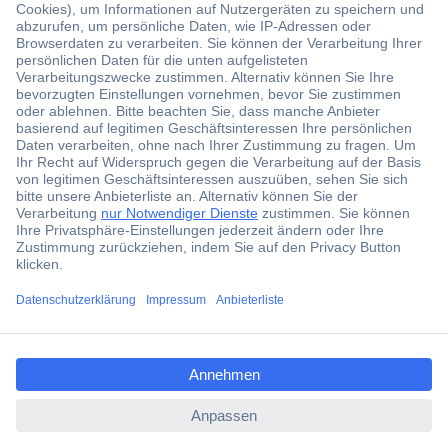
Über 1,5 Millionen Produkte
Über 6.000 Marken
Angebotsservice
Kostenlose Lieferung ab € 57,50– exkl. MwSt.
Services
Über Conrad
ccp.user.init.failed.titl
e
Conrad erleben
ccp.user.init.failed