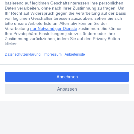
Über 6.000 Marken
Angebotsservice
Kostenlose Lieferung ab € 57,50– exkl. MwSt.
Services
Über Conrad
ccp.user.init.failed.titl
e
ccp.user.init.failed
Conrad erleben
Für Bildungseinrichtungen
Aktuelle Angebote