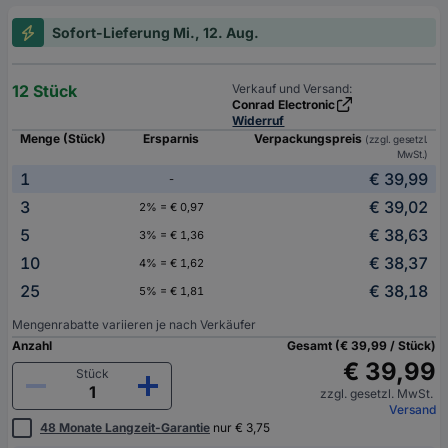
Sofort-Lieferung Mi., 12. Aug.
12 Stück
Verkauf und Versand:
Conrad Electronic
Widerruf
Menge (Stück)
Ersparnis
Verpackungspreis
(zzgl. gesetzl.
MwSt.)
1
€ 39,99
-
3
€ 39,02
2% = € 0,97
5
€ 38,63
3% = € 1,36
10
€ 38,37
4% = € 1,62
25
€ 38,18
5% = € 1,81
Mengenrabatte variieren je nach Verkäufer
Anzahl
Gesamt (€ 39,99 / Stück)
€ 39,99
Stück
zzgl. gesetzl. MwSt.
Versand
48 Monate Langzeit-Garantie
nur € 3,75