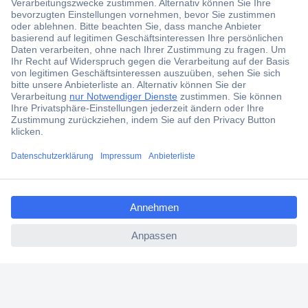
Angebotsservice
Kostenlose Lieferung ab € 57,50– exkl. MwSt.
Services
Über Conrad
Conrad erleben
ccp.user.init.failed.titl
e
ccp.user.init.failed
Für Bildungseinrichtungen
Aktuelle Angebote