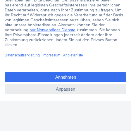
ccp.user.init.failed.titl
e
ccp.user.init.failed
Über 1,5 Millionen Produkte
Über 6.000 Marken