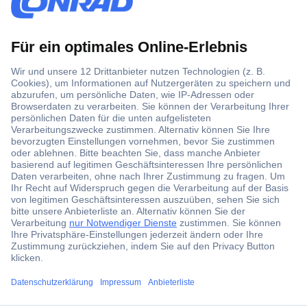
Über 1,5 Millionen Produkte
Über 6.000 Marken
Angebotsservice
Kostenlose Lieferung ab € 57,50– exkl. MwSt.
Services
Über Conrad
ccp.user.init.failed.titl