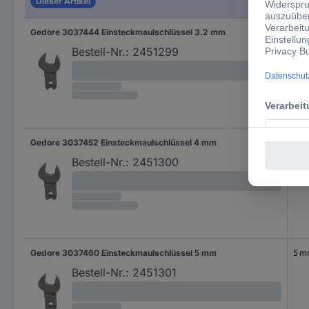
Dieser Artikel
Gedore 3037444 Einsteckmaulschlüssel 3.2 mm
3.2
Bestell-Nr.:
2451299
Gedore 3037452 Einsteckmaulschlüssel 4 mm
4 
Bestell-Nr.:
2451300
Gedore 3037460 Einsteckmaulschlüssel 5 mm
5 
Bestell-Nr.:
2451301