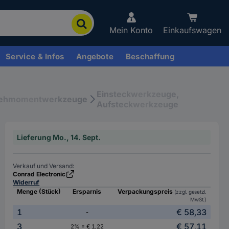
Mein Konto
Einkaufswagen
Service & Infos
Angebote
Beschaffung
Einsteckwerkzeuge,
ehmomentwerkzeuge
Aufsteckwerkzeuge
Lieferung Mo., 14. Sept.
Verkauf und Versand:
Conrad Electronic
Widerruf
Menge (Stück)
Ersparnis
Verpackungspreis
(zzgl. gesetzl.
MwSt.)
1
€ 58,33
-
3
€ 57,11
2% = € 1,22