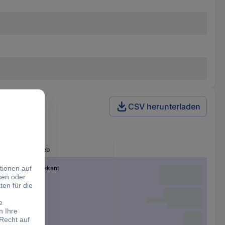
CSV herunterladen
Abtrieb
Sechskant