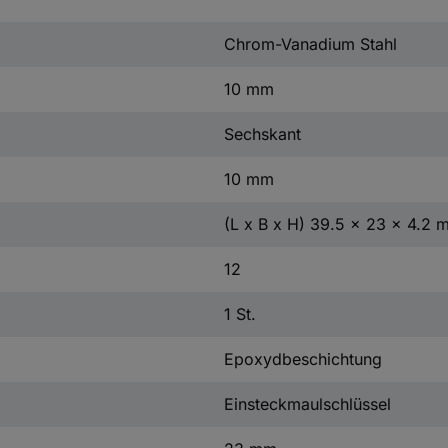
Chrom-Vanadium Stahl
10 mm
Sechskant
10 mm
(L x B x H) 39.5 x 23 x 4.2 
12
1 St.
Epoxydbeschichtung
Einsteckmaulschlüssel