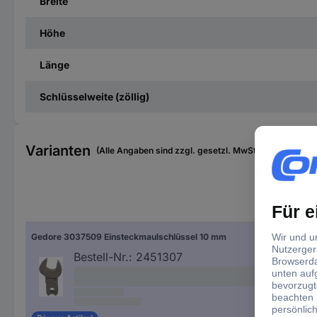
Breite
Höhe
Länge
Schlüsselweite (zöllig)
Varianten
(Alle Angaben sind zzgl. gesetzl. MwSt., zzgl. Versan
Sch
Gedore 3037509 Einsteckmaulschlüssel 10 mm
10 
Bestell-Nr.:
2451307