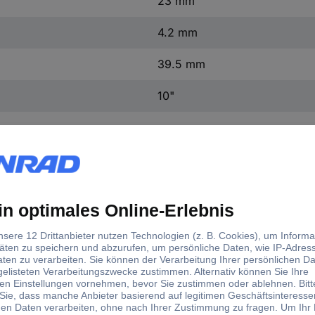
23 mm
4.2 mm
39.5 mm
10"
d)
lüsselweite (Metrisch)
Material
Größe
mm
Chrom-Vanadium Stahl
10 mm