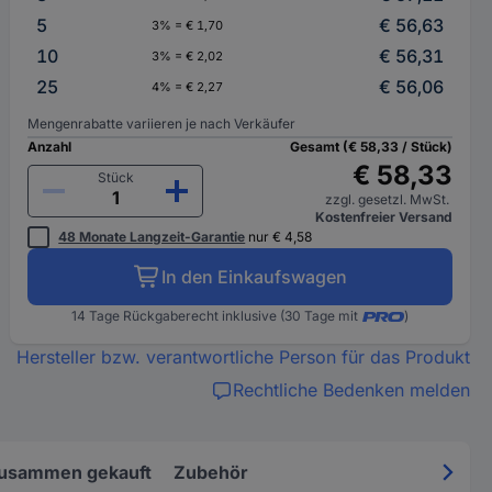
5
€ 56,63
3% = € 1,70
10
€ 56,31
3% = € 2,02
25
€ 56,06
4% = € 2,27
Mengenrabatte variieren je nach Verkäufer
Anzahl
Gesamt (€ 58,33 / Stück)
€ 58,33
Stück
zzgl. gesetzl. MwSt.
Kostenfreier Versand
48 Monate Langzeit-Garantie
nur € 4,58
In den Einkaufswagen
14 Tage Rückgaberecht inklusive (30 Tage mit
)
Hersteller bzw. verantwortliche Person für das Produkt
Rechtliche Bedenken melden
zusammen gekauft
Zubehör