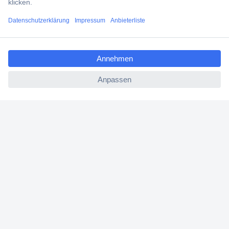
Services
ccp.user.init.failed.titl
Über Conrad
e
ccp.user.init.failed
Conrad erleben
Für Bildungseinrichtungen
Aktuelle Angebote
Hilfe