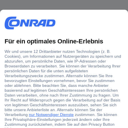
Über 1,5 Millionen Produkte
Über 6.000 Marken
Angebotsservice
Kostenlose Lieferung ab € 57,50– exkl. MwSt.