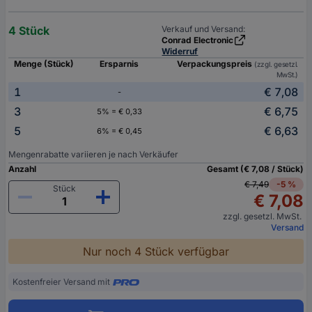
4 Stück
Verkauf und Versand:
Conrad Electronic
Widerruf
Menge (Stück)
Ersparnis
Verpackungspreis
(zzgl. gesetzl.
MwSt.)
1
€ 7,08
-
3
€ 6,75
5% = € 0,33
5
€ 6,63
6% = € 0,45
Mengenrabatte variieren je nach Verkäufer
Anzahl
Gesamt (€ 7,08 / Stück)
€ 7,49
-5 %
Stück
€ 7,08
zzgl. gesetzl. MwSt.
Versand
Nur noch 4 Stück verfügbar
Kostenfreier Versand mit