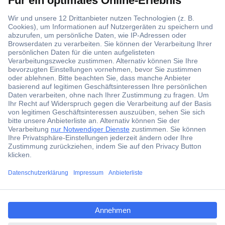
Über 1,5 Millionen Produkte
Über 6.000 Marken
Angebotsservice
Kostenlose Lieferung ab € 57,50– exkl. MwSt.
Services
Über Conrad
ccp.user.init.failed.titl
e
Conrad erleben
ccp.user.init.failed