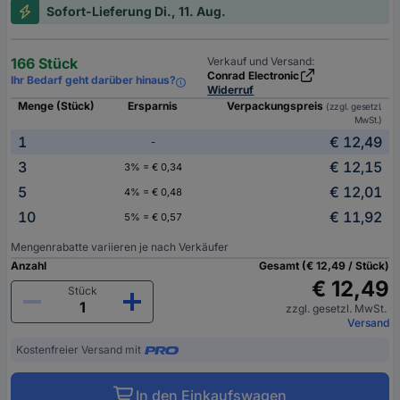
Sofort-Lieferung Di., 11. Aug.
166 Stück
Verkauf und Versand:
Conrad Electronic
Ihr Bedarf geht darüber hinaus?
Widerruf
Menge (Stück)
Ersparnis
Verpackungspreis
(zzgl. gesetzl.
MwSt.)
1
€ 12,49
-
3
€ 12,15
3% = € 0,34
5
€ 12,01
4% = € 0,48
10
€ 11,92
5% = € 0,57
Mengenrabatte variieren je nach Verkäufer
Anzahl
Gesamt (€ 12,49 / Stück)
€ 12,49
Stück
zzgl. gesetzl. MwSt.
Versand
Kostenfreier Versand mit
In den Einkaufswagen