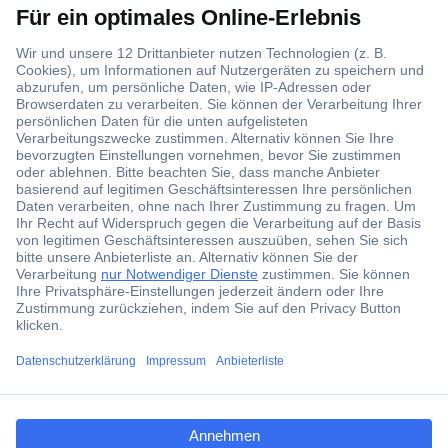
Über 1,5 Millionen Produkte
Über 6.000 Marken
Angebotsservice
Kostenlose Lieferung ab € 57,50– exkl. MwSt.
Services
Über Conrad
ccp.user.init.failed.titl
e
Conrad erleben