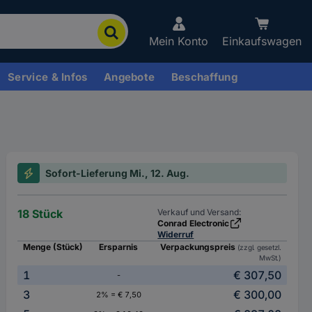
Mein Konto
Einkaufswagen
Service & Infos
Angebote
Beschaffung
Sofort-Lieferung Mi., 12. Aug.
18 Stück
Verkauf und Versand:
Conrad Electronic
Widerruf
Menge (Stück)
Ersparnis
Verpackungspreis
(zzgl. gesetzl.
MwSt.)
1
€ 307,50
-
3
€ 300,00
2% = € 7,50