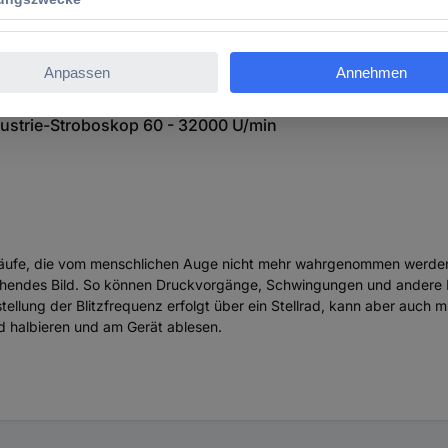
strie-Stroboskop 60 - 32000 U/min
äufe, die vom menschlichen Auge nicht mehr wahrgenommen werden
tehendes Bild. So können Druckvorgänge, Schwingungen und andere E
tellung der Blitzfrequenz erfolgt über ein Stellrad, kann aber auch m
d halbieren und am Gerät ablesen.