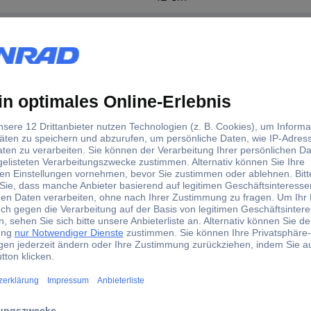
12 cm
DS-02
CRAFT DS-02 Industrie-Stroboskop 60 - 32000 U/min
dustrie-Stroboskop 60 - 32000 U/min