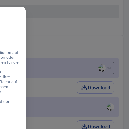
European uni
Download
Download