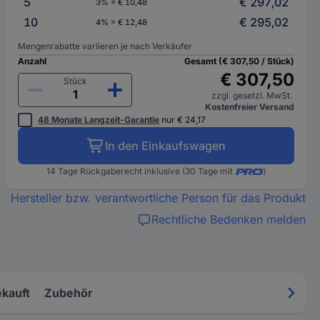
5
€ 297,02
3% = € 10,48
10
€ 295,02
4% = € 12,48
Mengenrabatte variieren je nach Verkäufer
Anzahl
Gesamt (€ 307,50 / Stück)
€ 307,50
Stück
zzgl. gesetzl. MwSt.
Kostenfreier Versand
48 Monate Langzeit-Garantie
nur € 24,17
In den Einkaufswagen
14 Tage Rückgaberecht inklusive (30 Tage mit
)
Hersteller bzw. verantwortliche Person für das Produkt
Rechtliche Bedenken melden
kauft
Zubehör