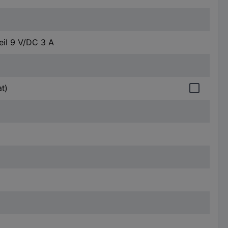
eil 9 V/DC 3 A
t)