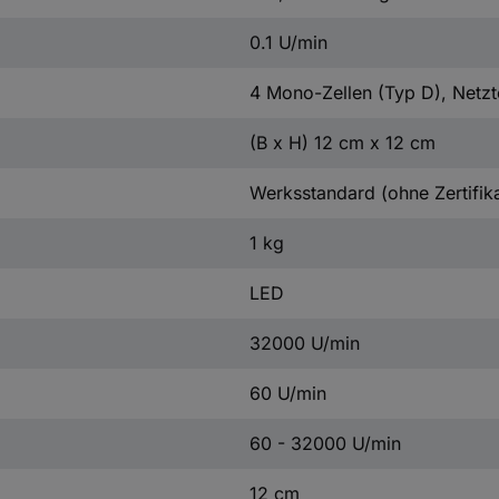
0.1 U/min
4 Mono-Zellen (Typ D), Netzt
(B x H) 12 cm x 12 cm
Werksstandard (ohne Zertifika
1 kg
LED
32000 U/min
60 U/min
60 - 32000 U/min
12 cm