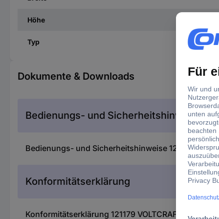
Höhe
Typ
Dokumente & Downloads
Bedienungs- und Sicherheitshinweise
Bedienungs- und Sicherheitshinweise 121179 VOLT
Konformitätserklärung
Konformitätserklärung 121179 VOLTCRAFT DS-02 In