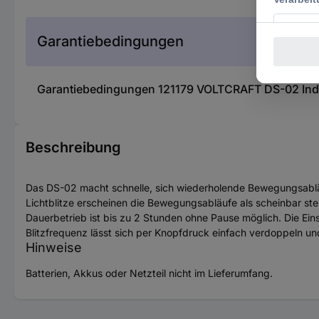
Garantiebedingungen
Garantiebedingungen 121179 VOLTCRAFT DS-02 Indu
Beschreibung
Das DS-02 macht schnelle, sich wiederholende Bewegungsabl
Lichtblitze erscheinen die Bewegungsabläufe als scheinbar s
Dauerbetrieb ist bis zu 2 Stunden ohne Pause möglich. Die Eins
Blitzfrequenz lässt sich per Knopfdruck einfach verdoppeln un
Hinweise
Batterien, Akkus oder Netzteil nicht im Lieferumfang.