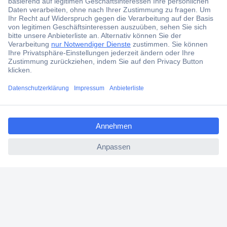
Über 6.000 Marken
Angebotsservice
Kostenlose Lieferung ab € 57,50– exkl. MwSt.
Services
Über Conrad
ccp.user.init.failed.titl
e
ccp.user.init.failed
Conrad erleben
Für Bildungseinrichtungen
Aktuelle Angebote