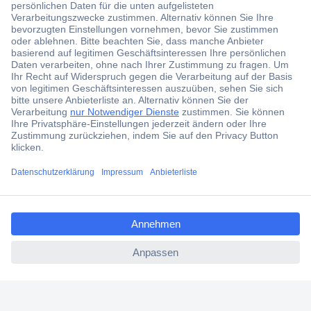
Über 1,5 Millionen Produkte
Über 6.000 Marken
Angebotsservice
Kostenlose Lieferung ab € 57,50– exkl. MwSt.
Services
Über Conrad
ccp.user.init.failed.titl
e
Conrad erleben
ccp.user.init.failed
Für Bildungseinrichtungen