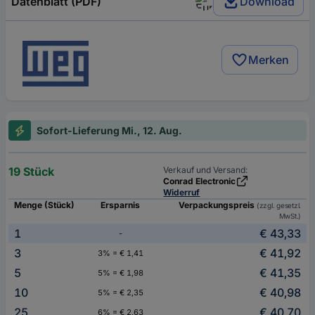
Datenblatt (PDF)
Download
Merken
Sofort-Lieferung Mi., 12. Aug.
19 Stück
Verkauf und Versand:
Conrad Electronic
Widerruf
Menge (Stück)
Ersparnis
Verpackungspreis
(zzgl. gesetzl.
MwSt.)
1
€ 43,33
-
3
€ 41,92
3% = € 1,41
5
€ 41,35
5% = € 1,98
10
€ 40,98
5% = € 2,35
25
€ 40,70
6% = € 2,63