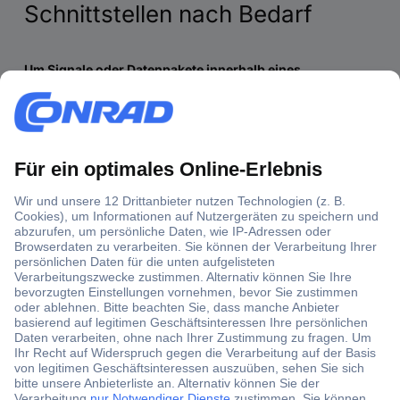
Schnittstellen nach Bedarf
Um Signale oder Datenpakete innerhalb eines
Netzwerkes zu senden und zu empfangen
, werden
Verbindungen zwischen Geräten hergestellt.
Neben der kabellosen Methode via
WiFi
ist das
Ethernet
ein weit verbreiteter Standard. Die Geräte werden über
Kabel
mit einem
Router
oder
Switch
verbunden.
Wer keine fertigen Systeme kaufen möchte, sondern
kleinere Webserver, einen Telnet Client und Vergleichbares
selbst aufsetzen
möchte, findet hierfür passende
Netzwerkmodule.
Was sind Netzwerkmodule?
Wofür nutzt man Netzwerkmodule?
Welche Kaufkriterien sind bei Netzwerkmodulen von
größter Bedeutung?
In der Praxis: Mini-Netzwerkmodule und Transceiver