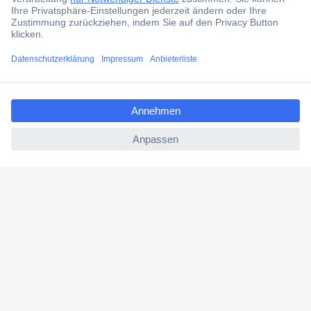
ccp.user.init.failed.titl
e
ccp.user.init.failed
Was sind Netzwerkmodule?