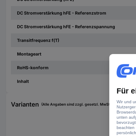
DC Stromverstärkung hFE - Referenzstrom
DC Stromverstärkung hFE - Referenzspannung
Transitfrequenz f(T)
Montageart
RoHS-konform
Inhalt
Varianten
(Alle Angaben sind zzgl. gesetzl. MwSt., zzgl. Versan
Geh