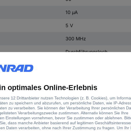
10 µA
5 V
300 MHz
Durchführungsloch
Ja
1 St.
d)
Kollektor-
Leistun
äuse
Collector-Strom I(C)
Emitterspannung