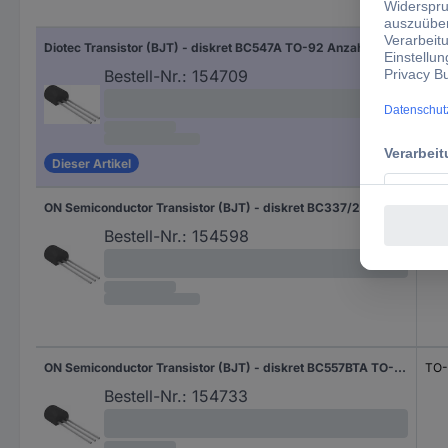
Diotec Transistor (BJT) - diskret BC547A TO-92 Anzahl Kanäle 1 NPN
TO-
Bestell-Nr.:
154709
Dieser Artikel
ON Semiconductor Transistor (BJT) - diskret BC337/25TA TO-92 Anzahl Kanäle 1 NPN
TO-
Bestell-Nr.:
154598
ON Semiconductor Transistor (BJT) - diskret BC557BTA TO-92 Anzahl Kanäle 1 PNP
TO-
Bestell-Nr.:
154733