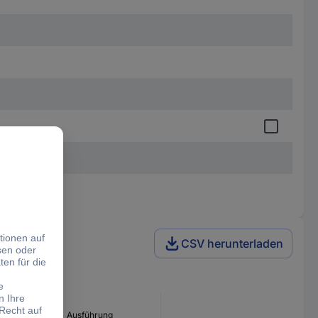
CSV herunterladen
g (max)
Ausführung