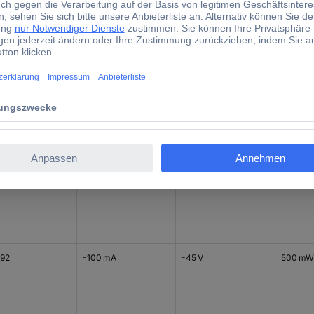
P(TOT)
U(CEO)
92
100 mA
45 V
500 mW
92
800 mA
45 V
625 mW
92
-100 mA
-45 V
500 mW