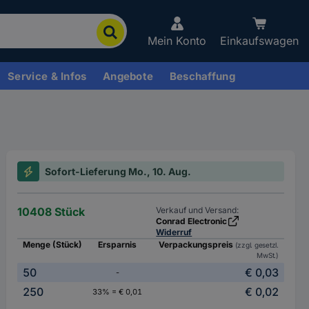
Mein Konto
Einkaufswagen
Service & Infos
Angebote
Beschaffung
Sofort-Lieferung Mo., 10. Aug.
10408 Stück
Verkauf und Versand:
Conrad Electronic
Widerruf
Menge (Stück)
Ersparnis
Verpackungspreis
(zzgl. gesetzl.
MwSt.)
50
€ 0,03
-
250
€ 0,02
33% = € 0,01