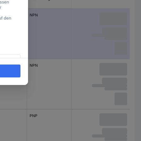
NPN
NPN
PNP