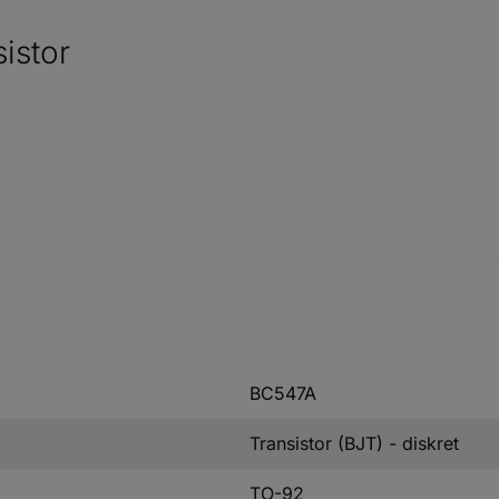
istor
BC547A
Transistor (BJT) - diskret
TO-92