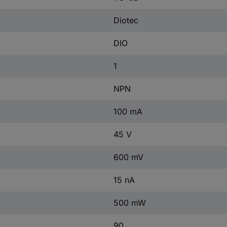
Diotec
DIO
1
NPN
100 mA
45 V
600 mV
15 nA
500 mW
90