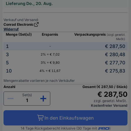
Lieferung Do., 20. Aug.
Verkauf und Versand:
Conrad Electronic
Widerruf
Menge (Set(s))
Ersparnis
Verpackungspreis
(zzgl. gesetzl.
MwSt.)
1
€ 287,50
-
3
€ 280,48
2% = € 7,02
5
€ 277,70
3% = € 9,80
10
€ 275,83
4% = € 11,67
Mengenrabatte variieren je nach Verkäufer
Anzahl
Gesamt (€ 287,50 / Stück)
€ 287,50
Set(s)
zzgl. gesetzl. MwSt.
Kostenfreier Versand
In den Einkaufswagen
14 Tage Rückgaberecht inklusive (30 Tage mit
)