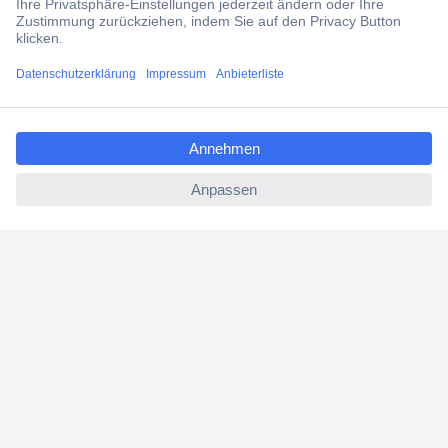
Über Conrad
ccp.user.init.failed.titl
Conrad erleben
e
ccp.user.init.failed
Für Bildungseinrichtungen
Aktuelle Angebote
Hilfe
Cookie-Einstellungen