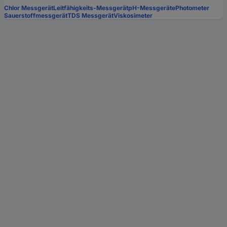
Chlor Messgerät
Leitfähigkeits-Messgerät
pH-Messgeräte
Photometer
Sauerstoffmessgerät
TDS Messgerät
Viskosimeter