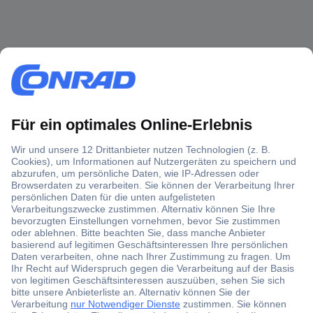
Über 1,5 Millionen Produkte
Über 6.000 Marken
Angebotsservice
Kostenlose Lieferung ab € 57,50– exkl. MwSt.
Services