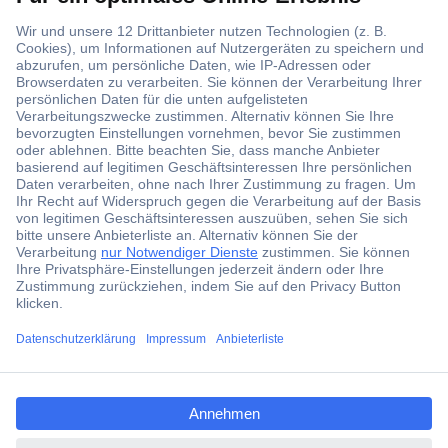
Über 1,5 Millionen Produkte
Über 6.000 Marken
Angebotsservice
Kostenlose Lieferung ab € 57,50– exkl. MwSt.
Services
Über Conrad
ccp.user.init.failed.titl
e
Conrad erleben
ccp.user.init.failed