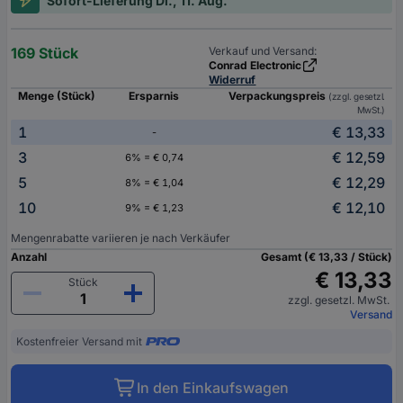
Sofort-Lieferung Di., 11. Aug.
169 Stück
Verkauf und Versand:
Conrad Electronic
Widerruf
Menge (Stück)
Ersparnis
Verpackungspreis
(zzgl. gesetzl.
MwSt.)
1
€ 13,33
-
3
€ 12,59
6% = € 0,74
5
€ 12,29
8% = € 1,04
10
€ 12,10
9% = € 1,23
Mengenrabatte variieren je nach Verkäufer
Anzahl
Gesamt (€ 13,33 / Stück)
€ 13,33
Stück
zzgl. gesetzl. MwSt.
Versand
Kostenfreier Versand mit
In den Einkaufswagen