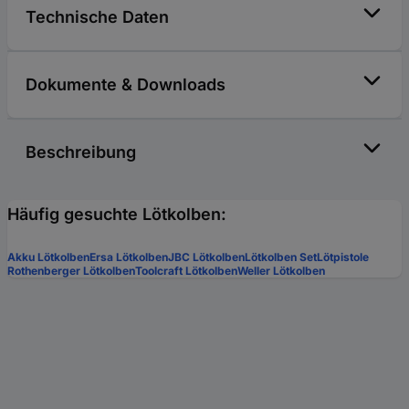
Technische Daten
Dokumente & Downloads
Beschreibung
Häufig gesuchte Lötkolben:
Akku Lötkolben
Ersa Lötkolben
JBC Lötkolben
Lötkolben Set
Lötpistole
Rothenberger Lötkolben
Toolcraft Lötkolben
Weller Lötkolben