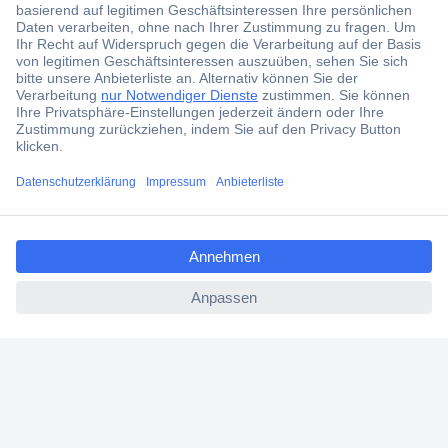
Über 6.000 Marken
Angebotsservice
Kostenlose Lieferung ab € 57,50– exkl. MwSt.
Services
Über Conrad
ccp.user.init.failed.titl
e
ccp.user.init.failed
Conrad erleben
Für Bildungseinrichtungen
Aktuelle Angebote