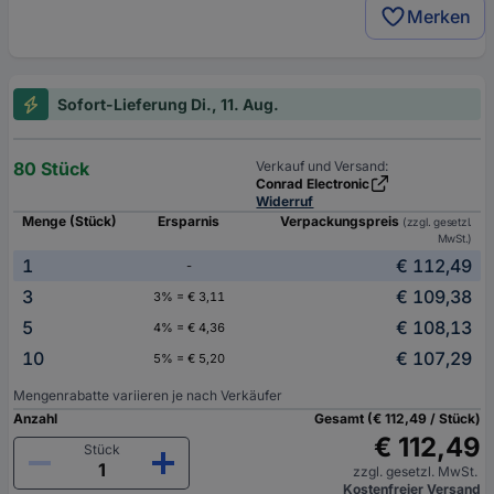
Merken
Sofort-Lieferung Di., 11. Aug.
80 Stück
Verkauf und Versand:
Conrad Electronic
Widerruf
Menge (Stück)
Ersparnis
Verpackungspreis
(zzgl. gesetzl.
MwSt.)
1
€ 112,49
-
3
€ 109,38
3% = € 3,11
5
€ 108,13
4% = € 4,36
10
€ 107,29
5% = € 5,20
Mengenrabatte variieren je nach Verkäufer
Anzahl
Gesamt (€ 112,49 / Stück)
€ 112,49
Stück
zzgl. gesetzl. MwSt.
Kostenfreier Versand