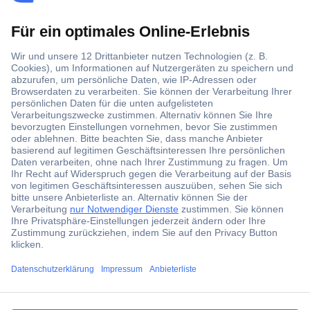
Über 1,5 Millionen Produkte
Über 6.000 Marken
Angebotsservice
Kostenlose Lieferung ab € 57,50– exkl. MwSt.
Services
Über Conrad
ccp.user.init.failed.titl