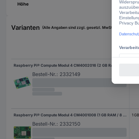
Höhe
Varianten
(Alle Angaben sind zzgl. gesetzl. MwSt., zzgl. Versan
Arb
Raspberry Pi® Compute Modul 4 CM4002016 (2 GB RAM / 16 GB eMMC) 4 x 1.5 GHz
2 G
Bestell-Nr.:
2332149
Raspberry Pi® Compute Modul 4 CM4001008 (1 GB RAM / 8 GB eMMC) 4 x 1.5 GHz
1 G
Bestell-Nr.:
2332150