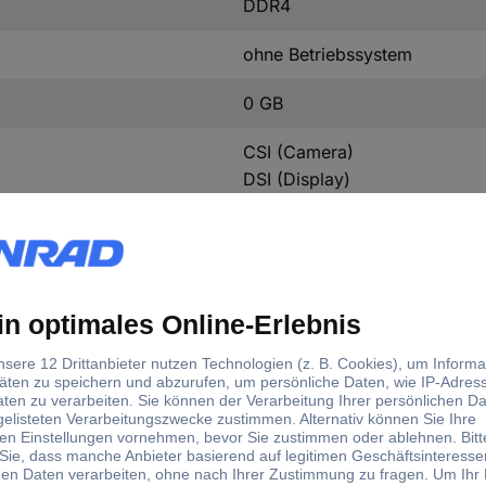
DDR4
ohne Betriebssystem
0 GB
CSI (Camera)
DSI (Display)
GPIO (40pol.)
b/g/n/ac
5.0
5 V/DC
55 mm
40 mm