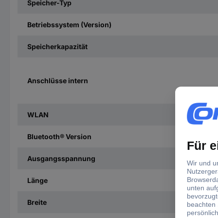
Speicher-Typ
Betriebssystem (Version)
Speicherkapazität
Anschlüsse intern
WLAN
Bluetooth® Version
Ausgangsspannung
Länge
Breite