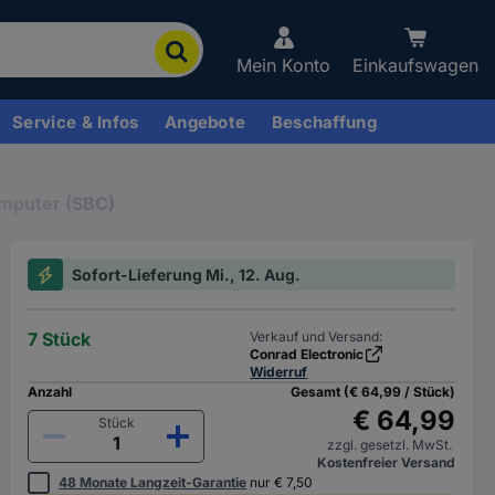
Mein Konto
Einkaufswagen
Service & Infos
Angebote
Beschaffung
omputer (SBC)
Sofort-Lieferung Mi., 12. Aug.
7 Stück
Verkauf und Versand:
Conrad Electronic
Widerruf
Anzahl
Gesamt (€ 64,99 / Stück)
€ 64,99
Stück
zzgl. gesetzl. MwSt.
Kostenfreier Versand
48 Monate Langzeit-Garantie
nur € 7,50