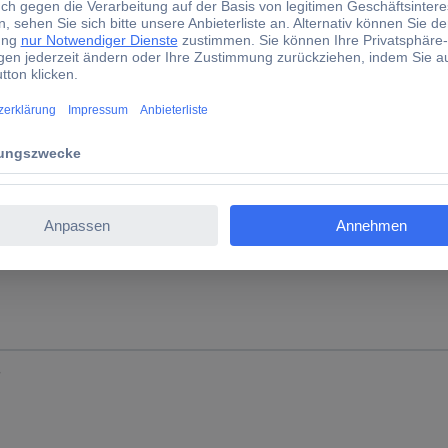
4.7 mm
d)
eitsspeicherkapazität
B
B