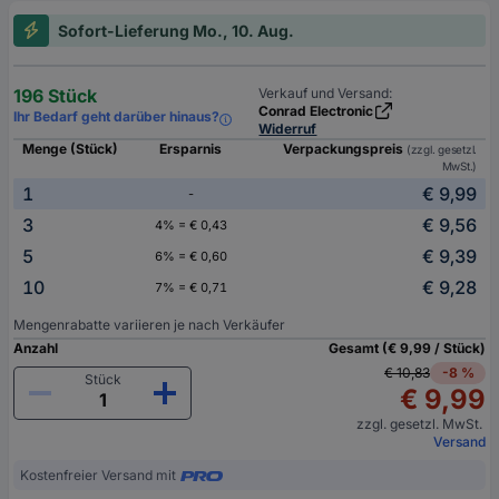
Sofort-Lieferung Mo., 10. Aug.
196 Stück
Verkauf und Versand:
Conrad Electronic
Ihr Bedarf geht darüber hinaus?
Widerruf
Menge (Stück)
Ersparnis
Verpackungspreis
(zzgl. gesetzl.
MwSt.)
1
€ 9,99
-
3
€ 9,56
4% = € 0,43
5
€ 9,39
6% = € 0,60
10
€ 9,28
7% = € 0,71
Mengenrabatte variieren je nach Verkäufer
Anzahl
Gesamt (€ 9,99 / Stück)
€ 10,83
-8 %
Stück
€ 9,99
zzgl. gesetzl. MwSt.
Versand
Kostenfreier Versand mit