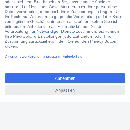
Über 6.000 Marken
Angebotsservice
Kostenlose Lieferung ab € 57,50– exkl. MwSt.
Services
Über Conrad
ccp.user.init.failed.titl
e
ccp.user.init.failed
Conrad erleben
Für Bildungseinrichtungen
Aktuelle Angebote