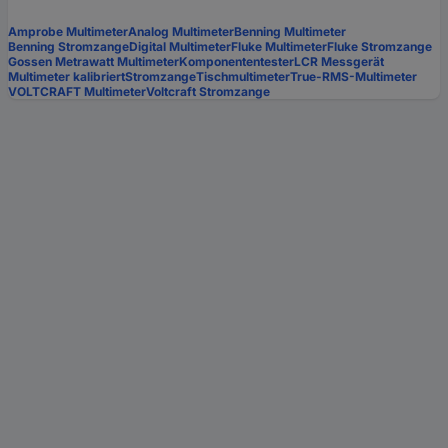
Amprobe Multimeter
Analog Multimeter
Benning Multimeter
Benning Stromzange
Digital Multimeter
Fluke Multimeter
Fluke Stromzange
Gossen Metrawatt Multimeter
Komponententester
LCR Messgerät
Multimeter kalibriert
Stromzange
Tischmultimeter
True-RMS-Multimeter
VOLTCRAFT Multimeter
Voltcraft Stromzange