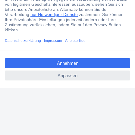
Services
Über Conrad
ccp.user.init.failed.titl
Conrad erleben
e
ccp.user.init.failed
Für Bildungseinrichtungen
Aktuelle Angebote
Hilfe