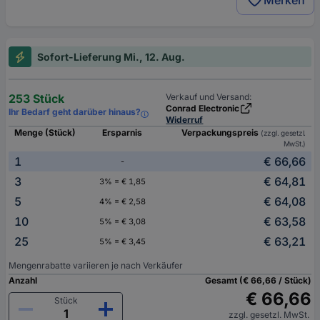
Merken
Sofort-Lieferung Mi., 12. Aug.
253 Stück
Verkauf und Versand:
Conrad Electronic
Ihr Bedarf geht darüber hinaus?
Widerruf
Menge (Stück)
Ersparnis
Verpackungspreis
(zzgl. gesetzl.
MwSt.)
1
€ 66,66
-
3
€ 64,81
3% = € 1,85
5
€ 64,08
4% = € 2,58
10
€ 63,58
5% = € 3,08
25
€ 63,21
5% = € 3,45
Mengenrabatte variieren je nach Verkäufer
Anzahl
Gesamt (€ 66,66 / Stück)
€ 66,66
Stück
zzgl. gesetzl. MwSt.