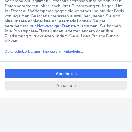
Kostenlose Lieferung ab € 57,50– exkl. MwSt.
Services
Über Conrad
ccp.user.init.failed.titl
Conrad erleben
e
ccp.user.init.failed
Für Bildungseinrichtungen
Aktuelle Angebote
Hilfe