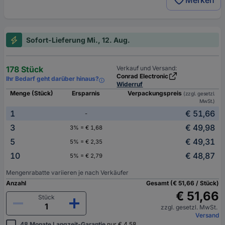
Merken
Sofort-Lieferung Mi., 12. Aug.
178 Stück
Verkauf und Versand:
Conrad Electronic
Ihr Bedarf geht darüber hinaus?
Widerruf
Menge (Stück)
Ersparnis
Verpackungspreis
(zzgl. gesetzl.
MwSt.)
1
€ 51,66
-
3
€ 49,98
3% = € 1,68
5
€ 49,31
5% = € 2,35
10
€ 48,87
5% = € 2,79
Mengenrabatte variieren je nach Verkäufer
Anzahl
Gesamt (€ 51,66 / Stück)
€ 51,66
Stück
zzgl. gesetzl. MwSt.
Versand
48 Monate Langzeit-Garantie
nur € 4,58