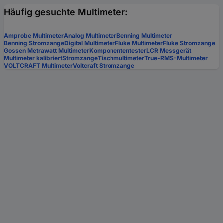
Häufig gesuchte Multimeter:
Amprobe Multimeter
Analog Multimeter
Benning Multimeter
Benning Stromzange
Digital Multimeter
Fluke Multimeter
Fluke Stromzange
Gossen Metrawatt Multimeter
Komponententester
LCR Messgerät
Multimeter kalibriert
Stromzange
Tischmultimeter
True-RMS-Multimeter
VOLTCRAFT Multimeter
Voltcraft Stromzange