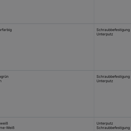
rfarbig
Schraubbefestigung
Unterputz
bgrün
Schraubbefestigung
n
Unterputz
lweiß
Unterputz
me-Weiß
Schraubbefestigung