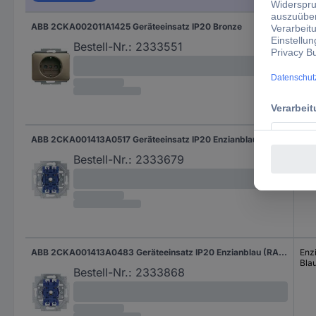
ABB 2CKA002011A1425 Geräteeinsatz IP20 Bronze
Bro
Bestell-Nr.:
2333551
ABB 2CKA001413A0517 Geräteeinsatz IP20 Enzianblau (RAL 5010), Blau
Enz
Bla
Bestell-Nr.:
2333679
ABB 2CKA001413A0483 Geräteeinsatz IP20 Enzianblau (RAL 5010), Blau
Enz
Bla
Bestell-Nr.:
2333868