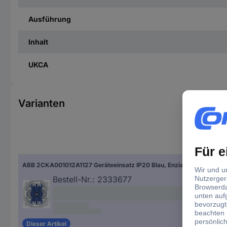
Ausführung
Inhalt
UKCA
Varianten
Hers
ABB 2CKA001012A1127 Geräteeinsatz IP20 Blau, Enzianblau (RAL 5010)
Bla
Enz
Bestell-Nr.:
2333677
Dieser Artikel