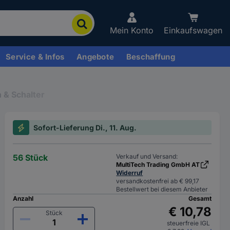
Mein Konto
Einkaufswagen
Service & Infos
Angebote
Beschaffung
 & Schalter
Sofort-Lieferung Di., 11. Aug.
56 Stück
Verkauf und Versand:
MultiTech Trading GmbH AT
Widerruf
versandkostenfrei ab € 99,17
Bestellwert bei diesem Anbieter
Anzahl
Gesamt
€ 10,78
Stück
steuerfreie IGL