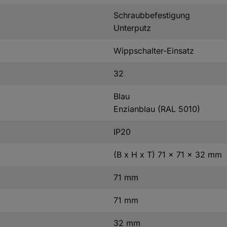
Schraubbefestigung
Unterputz
Wippschalter-Einsatz
32
Blau
Enzianblau (RAL 5010)
IP20
(B x H x T) 71 x 71 x 32 mm
71 mm
71 mm
32 mm