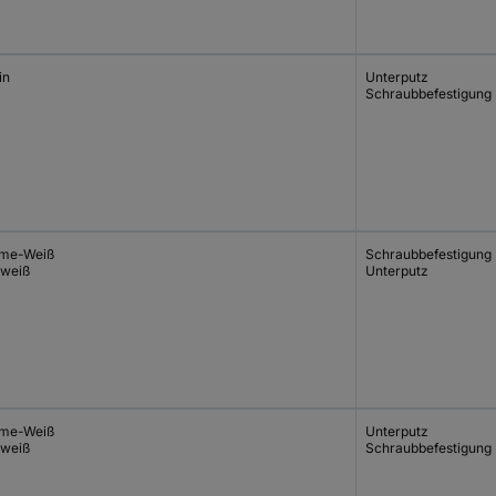
in
Unterputz
Schraubbefestigung
me-Weiß
Schraubbefestigung
lweiß
Unterputz
me-Weiß
Unterputz
lweiß
Schraubbefestigung