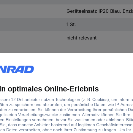
Geräteeinsatz IP20 Blau. En
1 St.
nicht relevant
tellerfarbe
Montageart
u
Schraubbefestigung
ianblau (RAL 5010)
Unterputz