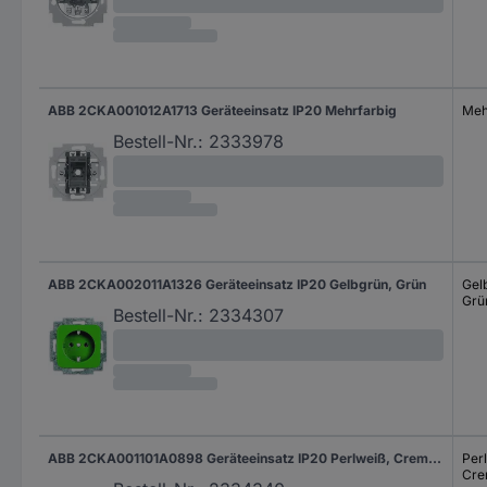
ABB 2CKA001012A1713 Geräteeinsatz IP20 Mehrfarbig
Meh
Bestell-Nr.:
2333978
ABB 2CKA002011A1326 Geräteeinsatz IP20 Gelbgrün, Grün
Gel
Grü
Bestell-Nr.:
2334307
ABB 2CKA001101A0898 Geräteeinsatz IP20 Perlweiß, Creme-Weiß
Per
Cre