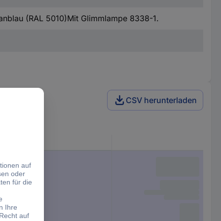
zianblau (RAL 5010)Mit Glimmlampe 8338-1.
CSV herunterladen