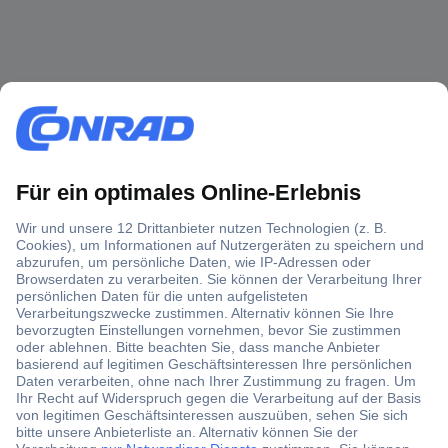
Über 1,5 Millionen Produkte
Über 6.000 Marken
Angebotsservice
Kostenlose Lieferung ab € 57,50– exkl. MwSt.
Services