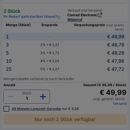
2 Stück
Verkauf und Versand:
Conrad Electronic
Ihr Bedarf geht darüber hinaus?
Widerruf
Menge (Stück)
Ersparnis
Verpackungspreis
(zzgl. gesetzl.
MwSt.)
1
€ 49,99
-
3
€ 48,78
2% = € 1,21
5
€ 48,28
3% = € 1,71
10
€ 47,96
4% = € 2,03
25
€ 47,72
5% = € 2,27
Mengenrabatte variieren je nach Verkäufer
Anzahl
Gesamt (€ 49,99 / Stück)
€ 49,99
Stück
zzgl. gesetzl. MwSt.
Versand
48 Monate Langzeit-Garantie
nur € 4,58
Nur noch 2 Stück verfügbar