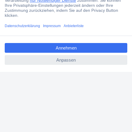
Über Conrad
ccp.user.init.failed.titl
Conrad erleben
e
ccp.user.init.failed
Für Bildungseinrichtungen
Aktuelle Angebote
Hilfe
Cookie-Einstellungen