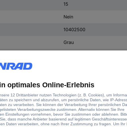
15
Nein
10402500
Grau
PVC
PVC nach VDE 0207
14 x 0.15 mm
100 m
Ja
900 V