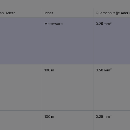
ahl Adern
Inhalt
Querschnitt (je Ader)
Meterware
0.25 mm²
100 m
0.50 mm²
100 m
0.25 mm²