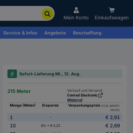
Mein Konto
Einkaufswagen
Service & Infos
Angebote
Beschaffung
Sofort-Lieferung Mi., 12. Aug.
215 Meter
Verkauf und Versand:
Conrad Electronic
Widerruf
Menge (Meter)
Ersparnis
Verpackungspreis
(zzgl. gesetzl.
MwSt.)
1
€ 2,91
-
10
€ 2,69
8% = € 0,22