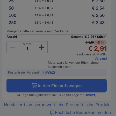
25
€ 2,60
11% = € 0,31
50
€ 2,54
13% = € 0,37
100
€ 2,50
14% = € 0,41
250
€ 2,43
16% = € 0,48
Mengenrabatte variieren je nach Verkäufer
Anzahl
Gesamt (€ 2,91 / Stück)
€ 3,16
-8 %
Meter
€ 2,91
zzgl. gesetzl. MwSt.
Versand
Meterware ist von der Rücknahme
ausgeschlossen
Kostenfreier Versand mit
In den Einkaufswagen
14 Tage Rückgaberecht inklusive (30 Tage mit
)
Hersteller bzw. verantwortliche Person für das Produkt
Rechtliche Bedenken melden