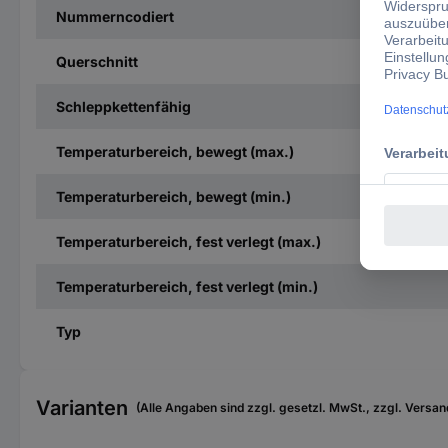
Nummerncodiert
Querschnitt
Schleppkettenfähig
Temperaturbereich, bewegt (max.)
Temperaturbereich, bewegt (min.)
Temperaturbereich, fest verlegt (max.)
Temperaturbereich, fest verlegt (min.)
Typ
Varianten
(Alle Angaben sind zzgl. gesetzl. MwSt., zzgl. Versan