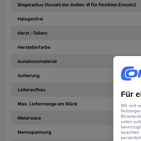
Biegeradius (Anzahl der Außen-Ø für flexiblen Einsatz)
Halogenfrei
Herst.-Teilenr.
Herstellerfarbe
Isolationsmaterial
Isolierung
Leiteraufbau
Max. Liefermenge am Stück
Meterware
Nennspannung