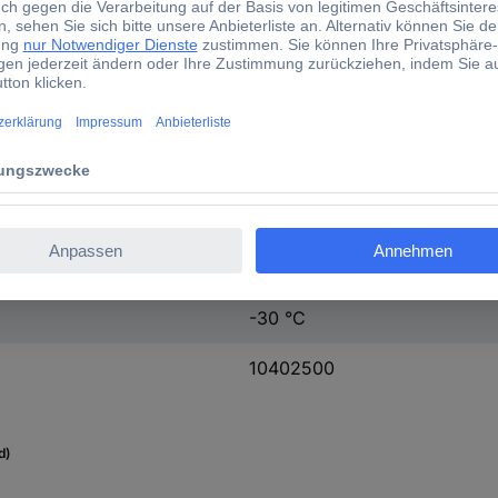
Nein
4 x 0.25 mm²
Nein
+70 °C
-5 °C
+70 °C
-30 °C
10402500
d)