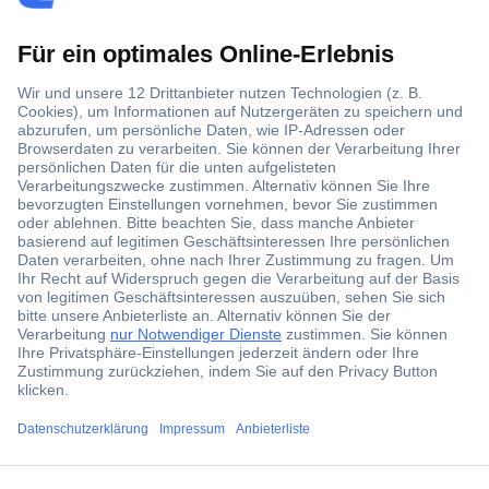
Über 1,5 Millionen Produkte
Über 6.000 Marken
Angebotsservice
Kostenlose Lieferung ab € 57,50– exkl. MwSt.
Services
Über Conrad
ccp.user.init.failed.titl