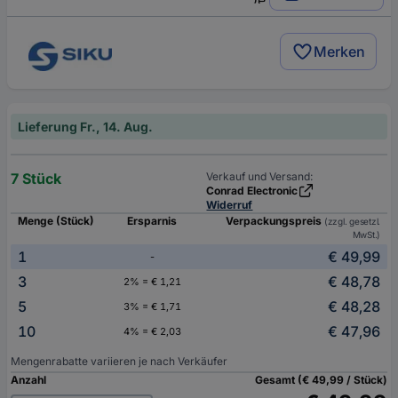
Merken
Lieferung Fr., 14. Aug.
7 Stück
Verkauf und Versand:
Conrad Electronic
Widerruf
Menge (Stück)
Ersparnis
Verpackungspreis
(zzgl. gesetzl.
MwSt.)
1
€ 49,99
-
3
€ 48,78
2% = € 1,21
5
€ 48,28
3% = € 1,71
10
€ 47,96
4% = € 2,03
Mengenrabatte variieren je nach Verkäufer
Anzahl
Gesamt (€ 49,99 / Stück)