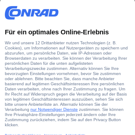
Über 1,5 Millionen Produkte
Über 6.000 Marken
Angebotsservice
Kostenlose Lieferung ab € 57,50– exkl. MwSt.
Services
Über Conrad