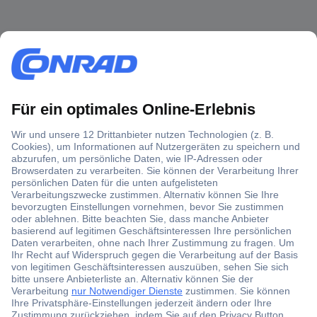
Über 1,5 Millionen Produkte
Über 6.000 Marken
Angebotsservice
Kostenlose Lieferung ab € 57,50– exkl. MwSt.
Services