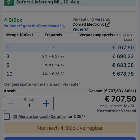
Sofort-Lieferung Mi., 12. Aug.
4 Stück
Verkauf und Versand:
Conrad Electronic
Ihr Bedarf geht darüber hinaus?
Widerruf
Menge (Stück)
Ersparnis
Verpackungspreis
(zzgl. gesetzl.
MwSt.)
1
€ 707,50
-
3
€ 690,23
2% = € 17,27
5
€ 683,38
3% = € 24,12
10
€ 678,78
4% = € 28,72
Mengenrabatte variieren je nach Verkäufer
Anzahl
Gesamt (€ 707,50 / Stück)
€ 707,50
Stück
zzgl. gesetzl. MwSt.
Kostenfreier Versand
48 Monate Langzeit-Garantie
nur € 39,17
Nur noch 4 Stück verfügbar