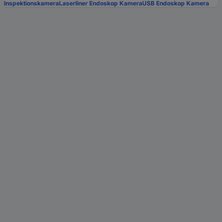
Inspektionskamera
Laserliner Endoskop Kamera
USB Endoskop Kamera