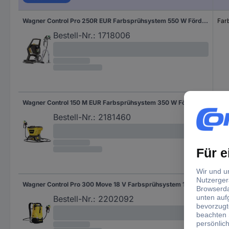
Wagner Control Pro 250R EUR Farbsprühsystem 550 W Fördermenge (max.) 1250 ml/min
Far
Bestell-Nr.:
1718006
Wagner Control 150 M EUR Farbsprühsystem 350 W Fördermenge (max.) 0.9
Far
Bestell-Nr.:
2181460
Wagner Control Pro 300 Move 18 V Farbsprühsystem 18 V Fördermenge (max.) 0.9 l/min
Far
Bestell-Nr.:
2202092