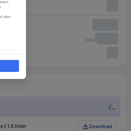
) 1.5 l/min
Download