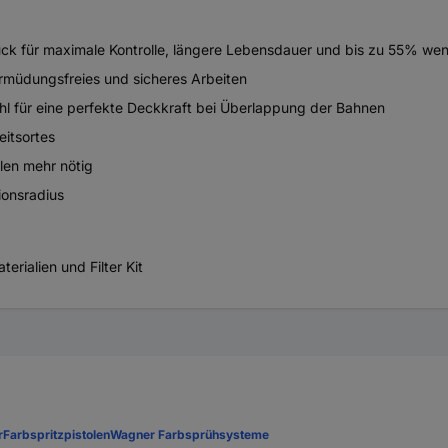
ruck für maximale Kontrolle, längere Lebensdauer und bis zu 55% we
ermüdungsfreies und sicheres Arbeiten
hl für eine perfekte Deckkraft bei Überlappung der Bahnen
eitsortes
len mehr nötig
ionsradius
rialien und Filter Kit
r
Farbspritzpistolen
Wagner Farbsprühsysteme