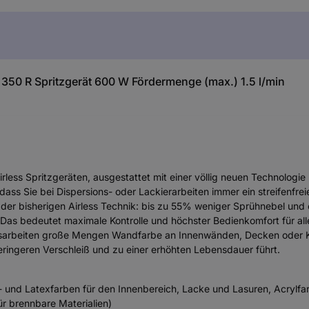
50 R Spritzgerät 600 W Fördermenge (max.) 1.5 l/min
irless Spritzgeräten, ausgestattet mit einer völlig neuen Technologie 
ass Sie bei Dispersions- oder Lackierarbeiten immer ein streifenfrei
 der bisherigen Airless Technik: bis zu 55% weniger Sprühnebel und 
 Das bedeutet maximale Kontrolle und höchster Bedienkomfort für alle,
gsarbeiten große Mengen Wandfarbe an Innenwänden, Decken oder K
ringeren Verschleiß und zu einer erhöhten Lebensdauer führt.
ns- und Latexfarben für den Innenbereich, Lacke und Lasuren, Acrylfa
für brennbare Materialien)