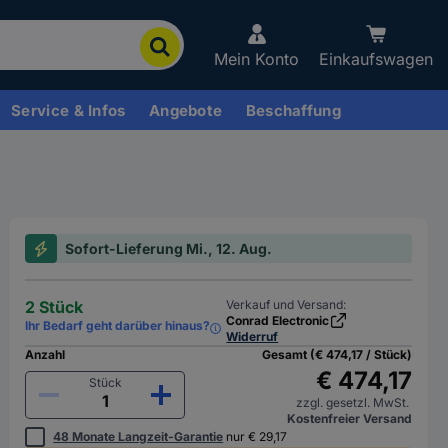
Mein Konto
Einkaufswagen
Service & Infos
Angebote
Beschaffung
Sofort-Lieferung Mi., 12. Aug.
2 Stück
Verkauf und Versand:
Conrad Electronic
Ihr Bedarf geht darüber hinaus?
Widerruf
Anzahl
Gesamt (€ 474,17 / Stück)
€ 474,17
Stück
zzgl. gesetzl. MwSt.
Kostenfreier Versand
48 Monate Langzeit-Garantie
nur € 29,17