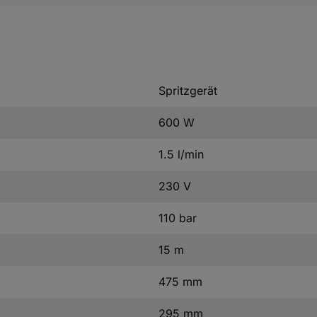
Spritzgerät
600 W
1.5 l/min
230 V
110 bar
15 m
475 mm
295 mm