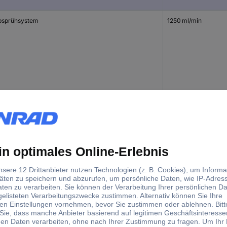
bsprühsystem
1250 ml/min
bsprühsystem
0.9
bsprühsystem
0.9 l/min