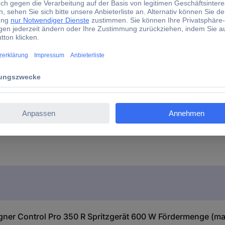
u-Farbsprühpistole
er Control Pro 350 R Spritzgerät 600 W Fördermenge (max.