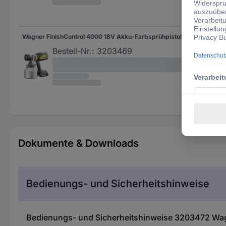
Wagner FinishControl 4000 18V Akku-Farbsprühpistole 370 W
Akk
Bestell-Nr.:
3203469
Dokumente & Downloads
Bedienungs- und Sicherheitshinweise
Bedienungs- und Sicherheitshinweise 3203472 Wagn